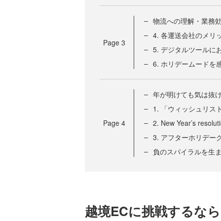
物流への理解・業務
4. 各運送会社のメ
Page
3
5. デジタルツール
6. ホリデームード
年が明けても気は抜
1. 「ウィッシュリ
Page
4
2. New Year’s 
3. アフターホリデ
負のスパイラルを生
越境ECに挑戦するな