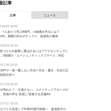
着記事
記事
ニュース
/08/06 08:00
で「1人あたり売上8億円」の組織を作るには？
unth」展開のAiロボティクス、急成長の裏側
/08/04 08:30
に見つけられ顧客に選ばれるには？アクセンチュアに
、3段階の「エージェンティックコマース」対応
/07/30 08:30
のKPIで一喜一憂しない方法〜月次・週次・日次の正
役割分担〜
/07/28 09:00
ぜ売れた？」を逃さない。ユナイテッドアローズが
、現場の声を“良質に”収集する店舗AX
/07/27 09:00
セプトの見直しで年商20億円規模へ 急成長中の