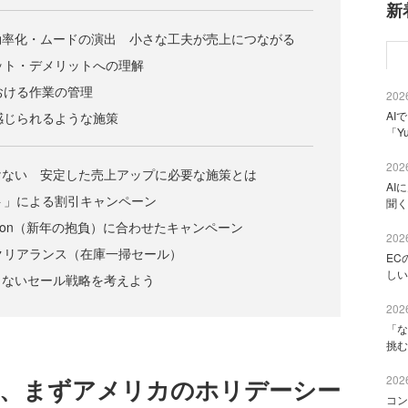
新
効率化・ムードの演出 小さな工夫が売上につながる
リット・デメリットへの理解
における作業の管理
2026
AI
を感じられるような施策
「Y
2026
けない 安定した売上アップに必要な施策とは
AI
スト」による割引キャンペーン
聞く
resolution（新年の抱負）に合わせたキャンペーン
2026
ークリアランス（在庫一掃セール）
EC
しい
まないセール戦略を考えよう
2026
「な
挑む
2026
ら、まずアメリカのホリデーシー
コン