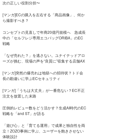
次の正しい役割分担〜
[マンガ]ECの購入を左右する「商品画像」、何か
ら撮影すべき？
コンセプトの見直しで年商20億円規模へ 急成長
中の「セルフレジ専用エコバッグORIBA」のEC
戦略
「なぜ売れた？」を逃さない。ユナイテッドアロ
ーズが挑む、現場の声を“良質に”収集する店舗AX
[マンガ]突然の爆売れは地獄への招待状？トド会
長の勘違いに学ぶECセキュリティ
[マンガ]「うちは大丈夫」が一番危ない？EC不正
注文を放置した末路
圧倒的レビュー数をどう活かす？生成AI時代のEC
戦略を「and ST」が語る
「遊び心」と「育てる運用」で成果と独自性を両
立！ZOZO事例に学ぶ、ユーザーを飽きさせない
体験設計