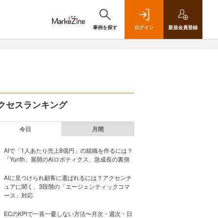
事例を探す
ログイン
新規
会員登録
クセスランキング
今日
月間
AIで「1人あたり売上8億円」の組織を作るには？
「Yunth」展開のAiロボティクス、急成長の裏側
AIに見つけられ顧客に選ばれるには？アクセンチ
ュアに聞く、3段階の「エージェンティックコマ
ース」対応
ECのKPIで一喜一憂しない方法〜月次・週次・日