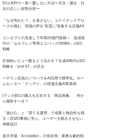
ECのKPIで一喜一憂しない方法〜月次・週次・日
次の正しい役割分担〜
「なぜ売れた？」を逃さない。ユナイテッドアロ
ーズが挑む、現場の声を“良質に”収集する店舗AX
コンセプトの見直しで年商20億円規模へ 急成長
中の「セルフレジ専用エコバッグORIBA」のEC
戦略
圧倒的レビュー数をどう活かす？生成AI時代のEC
戦略を「and ST」が語る
ベテラン店員のノウハウをAI活用で標準化。ホー
ムセンター「グッデイ」の現場主義AI実装術
[マンガ]ECの購入を左右する「商品画像」、何か
ら撮影すべき？
「遊び心」と「育てる運用」で成果と独自性を両
立！ZOZO事例に学ぶ、ユーザーを飽きさせない
体験設計
楽天市場「AI-nization」の現在地：業務を劇的削