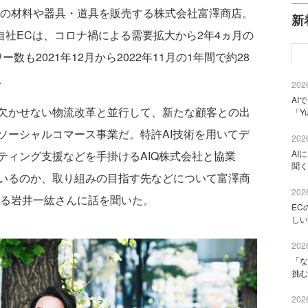
ンの材料や器具・道具を販売する株式会社富澤商店。
新
向け自社ECは、コロナ禍による需要拡大から2年4ヵ月の
数も2021年12月から2022年11月の1年間で約28
。
2026
AI
欠かせない物流改革と並行して、新たな顧客との出
「Y
ソーシャルコマース事業だ。特許AI技術を用いてデ
2026
AI
ティング支援などを手掛けるAIQ株式会社と協業
聞く
いるのか、取り組みの目指す先などについて富澤商
2026
める岩井一紘さんに話を聞いた。
EC
しい
2026
「な
挑む
2026