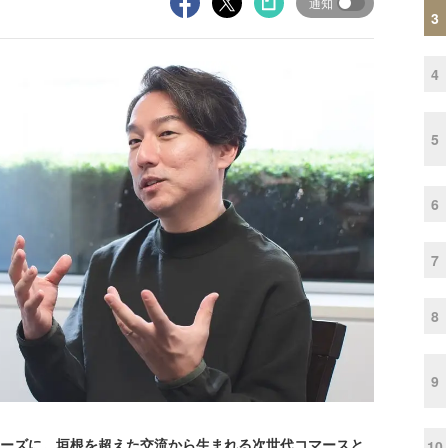
通知
3
4
5
6
7
8
9
ェーズに。垣根を超えた交流から生まれる次世代コマースと
10