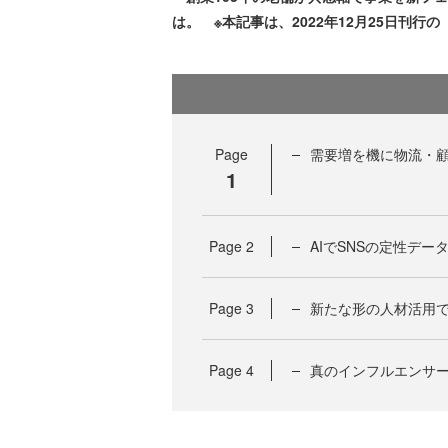
は。 ※本記事は、2022年12月25日刊行の『
Page
需要増を機に物流・
1
Page
2
AIでSNSの定性デ
Page
3
新たな形の人材活用で
Page
4
真のインフルエンサ