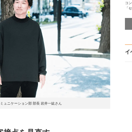
コン
「セ
イ
ミュニケーション部 部長 岩井一紘さん