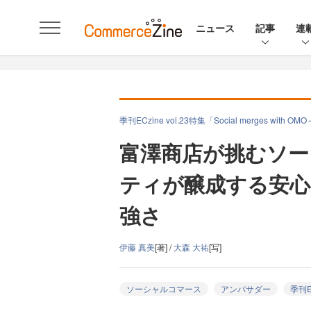
ニュース
記事
連
季刊ECzine vol.23特集「Social merges
富澤商店が挑むソー
ティが醸成する安心
強さ
伊藤 真美
[著] /
大森 大祐
[写]
ソーシャルコマース
アンバサダー
季刊E