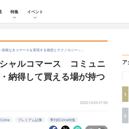
載
特集
イベント
 with OMO～垣根なきコマースを実現する発想とテクノロジー～」
シャルコマース コミュニ
ア
・納得して買える場が持つ
1
2022/12/23 07:00
2
Czine
プレミアム記事
季刊ECzine特集