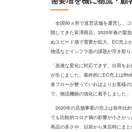
需要増を機に物流・顧
全国90ヵ所で直営店舗を運営し、コロ
開してきた富澤商店。2020年春の緊
ぬスピード感で需要が拡大。EC売上
物流などインフラ面の課題が浮き彫り
「急激な変化に対応できず、出荷をお
が生じました。最終的にEC売上はBto
各フローが整っていればよりお客様の
で、物流機能の強化に着手しました」
2020年の店舗事業の売上は前年比
ても比較的コロナ禍の影響が小さかっ
商品の多さや、以前から来店時にまと