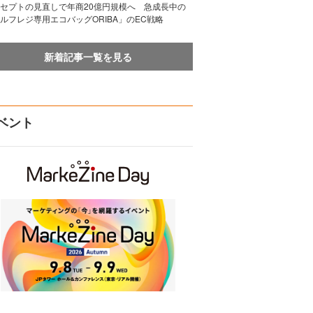
セプトの見直しで年商20億円規模へ 急成長中の
ルフレジ専用エコバッグORIBA」のEC戦略
新着記事一覧を見る
ベント