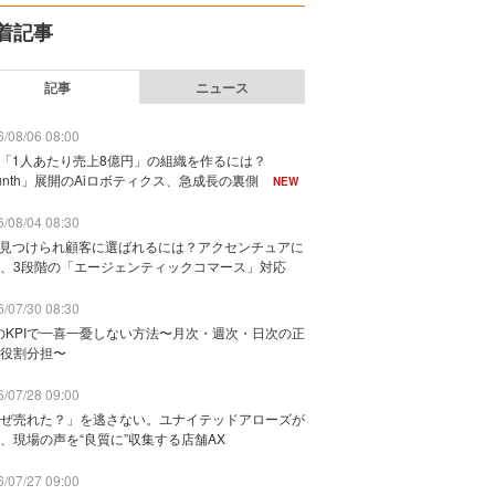
着記事
記事
ニュース
/08/06 08:00
で「1人あたり売上8億円」の組織を作るには？
unth」展開のAiロボティクス、急成長の裏側
NEW
/08/04 08:30
に見つけられ顧客に選ばれるには？アクセンチュアに
、3段階の「エージェンティックコマース」対応
/07/30 08:30
のKPIで一喜一憂しない方法〜月次・週次・日次の正
役割分担〜
/07/28 09:00
ぜ売れた？」を逃さない。ユナイテッドアローズが
、現場の声を“良質に”収集する店舗AX
/07/27 09:00