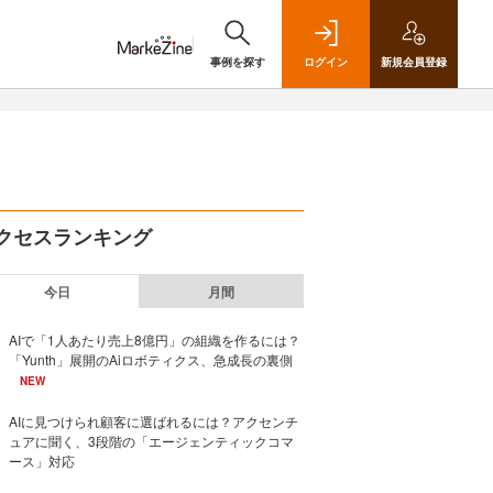
事例を探す
ログイン
新規
会員登録
クセスランキング
今日
月間
AIで「1人あたり売上8億円」の組織を作るには？
「Yunth」展開のAiロボティクス、急成長の裏側
NEW
AIに見つけられ顧客に選ばれるには？アクセンチ
ュアに聞く、3段階の「エージェンティックコマ
ース」対応