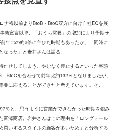
客接点を見直す
ナ禍以前よりBtoB・BtoC双方に向け自社ECを展
急事態宣言以降、「おうち需要」の増加により予期せ
が前年比の約2倍に伸びた時期もあったが、「同時に
となった」と岩井さんは語る。
待たせしてしまう、やむなく停止するといった事態
B、BtoCを合わせて前年比約132％となりましたが、
需要に応えることができたと考えています。そこ
約97％と、思うように営業ができなかった時期を鑑み
た富澤商店。岩井さんはこの理由を「ロングテール
め買いするスタイルの顧客が多いため」と分析する