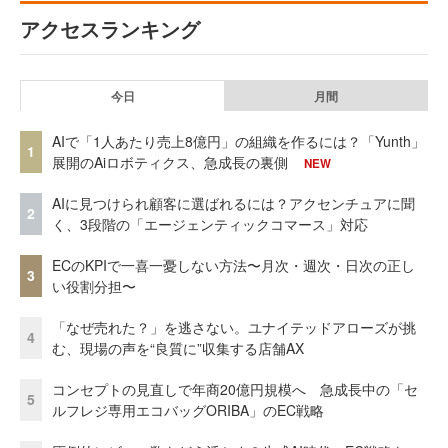
アクセスランキング
今日
月間
AIで「1人あたり売上8億円」の組織を作るには？「Yunth」
1
展開のAiロボティクス、急成長の裏側
NEW
AIに見つけられ顧客に選ばれるには？アクセンチュアに聞
2
く、3段階の「エージェンティックコマース」対応
ECのKPIで一喜一憂しない方法〜月次・週次・日次の正し
3
い役割分担〜
「なぜ売れた？」を逃さない。ユナイテッドアローズが挑
4
む、現場の声を“良質に”収集する店舗AX
コンセプトの見直しで年商20億円規模へ 急成長中の「セ
5
ルフレジ専用エコバッグORIBA」のEC戦略