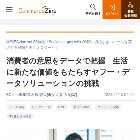
新規
事例を探す
ログイン
会員登録
季刊ECzine vol.23特集「Social merges with OMO～垣根なきコマースを実
現する発想とテクノロジー～」
消費者の意思をデータで把握 生活
に新たな価値をもたらすヤフー・デ
ータソリューションの挑戦
ECzine編集部 木原 静香
[著] /
大森 大祐
[写]
2023/01/13 07:00
データ分析
ビッグデータ
OMO
季刊ECzine
プレミアム記事
季刊ECzine特集