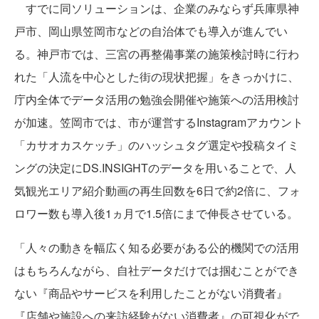
すでに同ソリューションは、企業のみならず兵庫県神
戸市、岡山県笠岡市などの自治体でも導入が進んでい
る。神戸市では、三宮の再整備事業の施策検討時に行わ
れた「人流を中心とした街の現状把握」をきっかけに、
庁内全体でデータ活用の勉強会開催や施策への活用検討
が加速。笠岡市では、市が運営するInstagramアカウント
「カサオカスケッチ」のハッシュタグ選定や投稿タイミ
ングの決定にDS.INSIGHTのデータを用いることで、人
気観光エリア紹介動画の再生回数を6日で約2倍に、フォ
ロワー数も導入後1ヵ月で1.5倍にまで伸長させている。
「人々の動きを幅広く知る必要がある公的機関での活用
はもちろんながら、自社データだけでは掴むことができ
ない『商品やサービスを利用したことがない消費者』
『店舗や施設への来訪経験がない消費者』の可視化がで