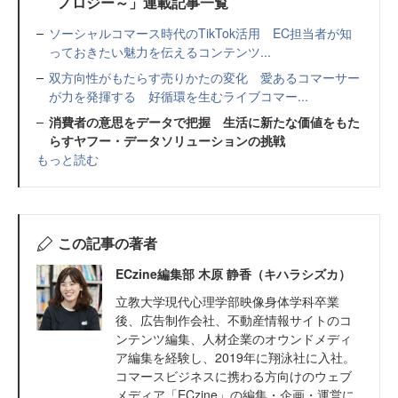
ノロジー～」連載記事一覧
ソーシャルコマース時代のTikTok活用 EC担当者が知
っておきたい魅力を伝えるコンテンツ...
双方向性がもたらす売りかたの変化 愛あるコマーサー
が力を発揮する 好循環を生むライブコマー...
消費者の意思をデータで把握 生活に新たな価値をもた
らすヤフー・データソリューションの挑戦
もっと読む
この記事の著者
ECzine編集部 木原 静香（キハラシズカ）
立教大学現代心理学部映像身体学科卒業
後、広告制作会社、不動産情報サイトのコ
ンテンツ編集、人材企業のオウンドメディ
ア編集を経験し、2019年に翔泳社に入社。
コマースビジネスに携わる方向けのウェブ
メディア「ECzine」の編集・企画・運営に