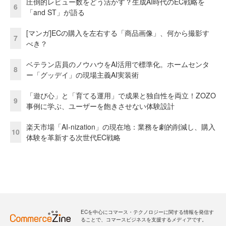
圧倒的レビュー数をどう活かす？生成AI時代のEC戦略を
6
「and ST」が語る
[マンガ]ECの購入を左右する「商品画像」、何から撮影す
7
べき？
ベテラン店員のノウハウをAI活用で標準化。ホームセンタ
8
ー「グッデイ」の現場主義AI実装術
「遊び心」と「育てる運用」で成果と独自性を両立！ZOZO
9
事例に学ぶ、ユーザーを飽きさせない体験設計
楽天市場「AI-nization」の現在地：業務を劇的削減し、購入
10
体験を革新する次世代EC戦略
ECを中心にコマース・テクノロジーに関する情報を発信す
ることで、コマースビジネスを支援するメディアです。