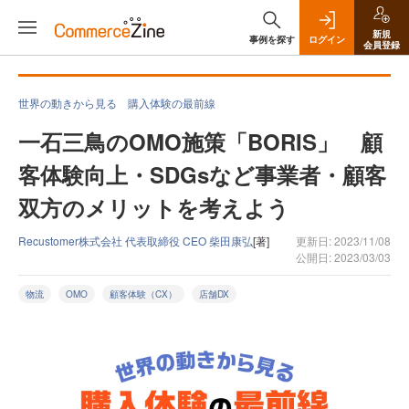
新規
事例を探す
ログイン
会員登録
世界の動きから見る 購入体験の最前線
一石三鳥のOMO施策「BORIS」 顧
客体験向上・SDGsなど事業者・顧客
双方のメリットを考えよう
Recustomer株式会社 代表取締役 CEO 柴田康弘
[著]
更新日: 2023/11/08
公開日: 2023/03/03
物流
OMO
顧客体験（CX）
店舗DX