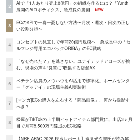
AIで「1人あたり売上8億円」の組織を作るには？「Yunth」
2
展開のAiロボティクス、急成長の裏側
NEW
ECのKPIで一喜一憂しない方法〜月次・週次・日次の正し
3
い役割分担〜
コンセプトの見直しで年商20億円規模へ 急成長中の「セ
4
ルフレジ専用エコバッグORIBA」のEC戦略
「なぜ売れた？」を逃さない。ユナイテッドアローズが挑
5
む、現場の声を“良質に”収集する店舗AX
ベテラン店員のノウハウをAI活用で標準化。ホームセンタ
6
ー「グッデイ」の現場主義AI実装術
[マンガ]ECの購入を左右する「商品画像」、何から撮影す
7
べき？
松屋がTikTokの上半期ヒットアイテム部門賞に。出店3ヵ月
8
目で月商8,500万円達成のEC戦略
【NRF APAC 2026 現地レポート】逸見光次郎氏が読み解