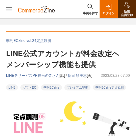
新規
事例を探す
ログイン
会員登録
季刊ECzine vol.24定点観測
LINE公式アカウントが料金改定へ
メンバーシップ機能も提供
LINE各サービスPR担当の皆さん
[話] /
倭田 須美恵
[著]
2023/03/23 07:00
LINE
ギフトEC
季刊ECzine
プレミアム記事
季刊ECzine定点観測