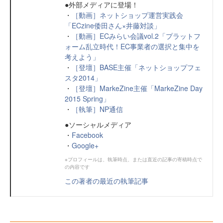
●外部メディアに登場！
・
［動画］ネットショップ運営実践会
「ECzine倭田さん×井藤対談」
・
［動画］ECみらい会議vol.2「プラットフ
ォーム乱立時代！EC事業者の選択と集中を
考えよう」
・
［登壇］BASE主催「ネットショップフェ
スタ2014」
・
［登壇］MarkeZine主催「MarkeZine Day
2015 Spring」
・
［執筆］NP通信
●ソーシャルメディア
・
Facebook
・
Google+
※プロフィールは、執筆時点、または直近の記事の寄稿時点で
の内容です
この著者の最近の執筆記事