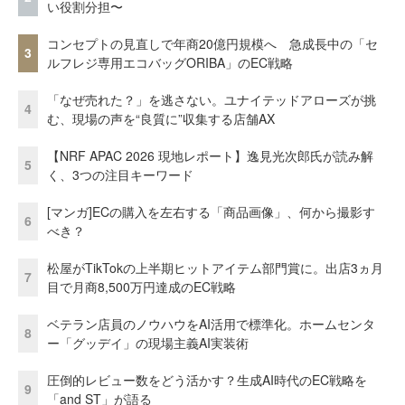
い役割分担〜
コンセプトの見直しで年商20億円規模へ 急成長中の「セ
3
ルフレジ専用エコバッグORIBA」のEC戦略
「なぜ売れた？」を逃さない。ユナイテッドアローズが挑
4
む、現場の声を“良質に”収集する店舗AX
【NRF APAC 2026 現地レポート】逸見光次郎氏が読み解
5
く、3つの注目キーワード
[マンガ]ECの購入を左右する「商品画像」、何から撮影す
6
べき？
松屋がTikTokの上半期ヒットアイテム部門賞に。出店3ヵ月
7
目で月商8,500万円達成のEC戦略
ベテラン店員のノウハウをAI活用で標準化。ホームセンタ
8
ー「グッデイ」の現場主義AI実装術
圧倒的レビュー数をどう活かす？生成AI時代のEC戦略を
9
「and ST」が語る