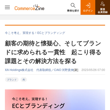
新規
事例を探す
ログイン
会員登録
今こそ考え、実現する！ECとブランディング
顧客の期待と懐疑心、そしてブラン
ドに求められる一貫性 起こり得る
課題とその解決方法を探る
XA Holdings株式会社 代表取締役／CAIO 河野貴伸
[著]
2023/05/26 07:00
ブランド
AI