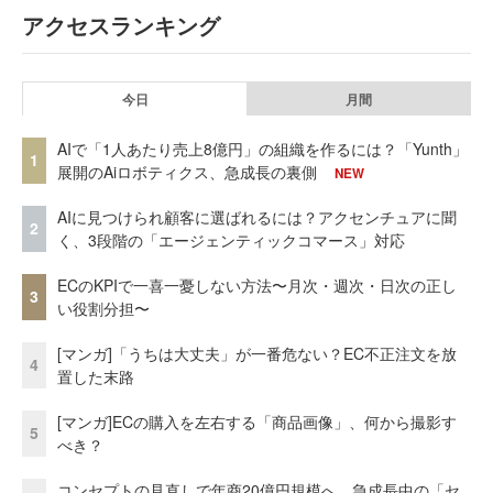
アクセスランキング
今日
月間
AIで「1人あたり売上8億円」の組織を作るには？「Yunth」
1
展開のAiロボティクス、急成長の裏側
NEW
AIに見つけられ顧客に選ばれるには？アクセンチュアに聞
2
く、3段階の「エージェンティックコマース」対応
ECのKPIで一喜一憂しない方法〜月次・週次・日次の正し
3
い役割分担〜
[マンガ]「うちは大丈夫」が一番危ない？EC不正注文を放
4
置した末路
[マンガ]ECの購入を左右する「商品画像」、何から撮影す
5
べき？
コンセプトの見直しで年商20億円規模へ 急成長中の「セ