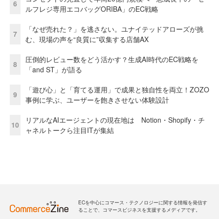
6
ルフレジ専用エコバッグORIBA」のEC戦略
「なぜ売れた？」を逃さない。ユナイテッドアローズが挑
7
む、現場の声を“良質に”収集する店舗AX
圧倒的レビュー数をどう活かす？生成AI時代のEC戦略を
8
「and ST」が語る
「遊び心」と「育てる運用」で成果と独自性を両立！ZOZO
9
事例に学ぶ、ユーザーを飽きさせない体験設計
リアルなAIエージェントの現在地は Notion・Shopify・チ
10
ャネルトークら注目ITが集結
ECを中心にコマース・テクノロジーに関する情報を発信す
ることで、コマースビジネスを支援するメディアです。