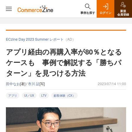
新規
事例を探す
ログイン
会員登録
ECzine Day 2023 Summer レポート
（AD）
アプリ経由の再購入率が80％となる
ケースも 事例で解説する「勝ちパ
ターン」を見つける方法
田中なお
[著] /
市川 証
[写]
2023/07/14 11:00
アプリ
UI／UX
LTV
顧客体験（CX）