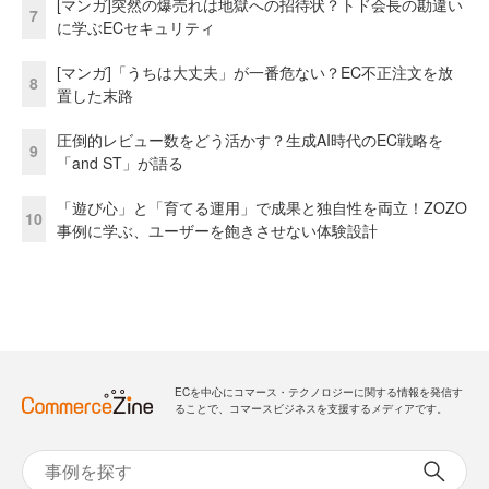
[マンガ]突然の爆売れは地獄への招待状？トド会長の勘違い
7
に学ぶECセキュリティ
[マンガ]「うちは大丈夫」が一番危ない？EC不正注文を放
8
置した末路
圧倒的レビュー数をどう活かす？生成AI時代のEC戦略を
9
「and ST」が語る
「遊び心」と「育てる運用」で成果と独自性を両立！ZOZO
10
事例に学ぶ、ユーザーを飽きさせない体験設計
ECを中心にコマース・テクノロジーに関する情報を発信す
ることで、コマースビジネスを支援するメディアです。