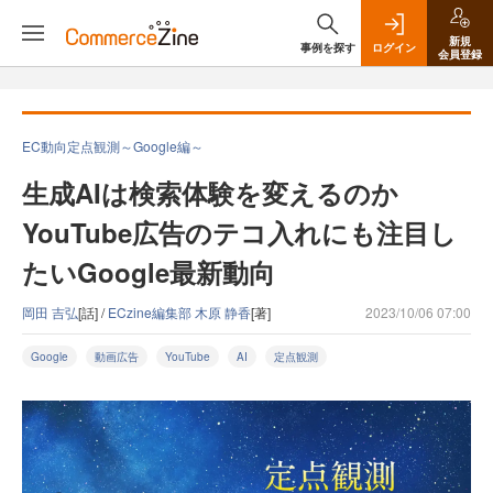
新規
事例を探す
ログイン
会員登録
EC動向定点観測～Google編～
生成AIは検索体験を変えるのか
YouTube広告のテコ入れにも注目し
たいGoogle最新動向
岡田 吉弘
[話] /
ECzine編集部 木原 静香
[著]
2023/10/06 07:00
Google
動画広告
YouTube
AI
定点観測