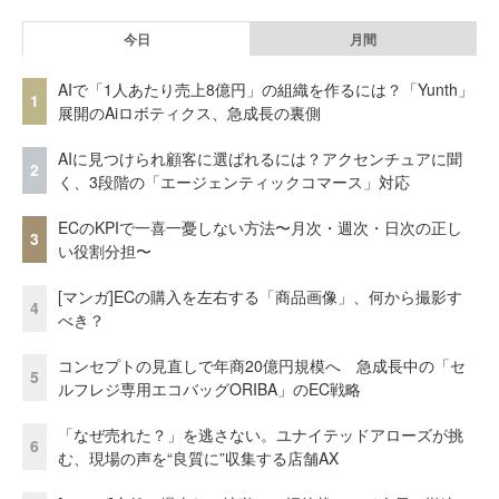
今日
月間
AIで「1人あたり売上8億円」の組織を作るには？「Yunth」
1
展開のAiロボティクス、急成長の裏側
AIに見つけられ顧客に選ばれるには？アクセンチュアに聞
2
く、3段階の「エージェンティックコマース」対応
ECのKPIで一喜一憂しない方法〜月次・週次・日次の正し
3
い役割分担〜
[マンガ]ECの購入を左右する「商品画像」、何から撮影す
4
べき？
コンセプトの見直しで年商20億円規模へ 急成長中の「セ
5
ルフレジ専用エコバッグORIBA」のEC戦略
「なぜ売れた？」を逃さない。ユナイテッドアローズが挑
6
む、現場の声を“良質に”収集する店舗AX