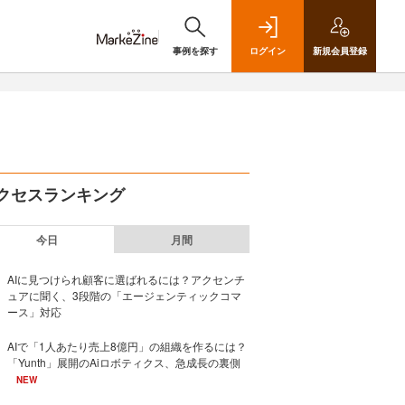
事例を探す
ログイン
新規
会員登録
クセスランキング
今日
月間
AIに見つけられ顧客に選ばれるには？アクセンチ
ュアに聞く、3段階の「エージェンティックコマ
ース」対応
AIで「1人あたり売上8億円」の組織を作るには？
「Yunth」展開のAiロボティクス、急成長の裏側
NEW