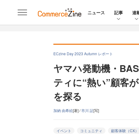
ニュース
記事
連
ECzine Day 2023 Autumn レポート
ヤマハ発動機・BAS
ティに“熱い”顧客
を探る
加納 由希絵
[著] /
市川 証
[写]
イベント
コミュニティ
顧客体験（CX）