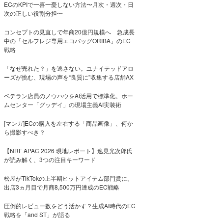
ECのKPIで一喜一憂しない方法〜月次・週次・日
次の正しい役割分担〜
コンセプトの見直しで年商20億円規模へ 急成長
中の「セルフレジ専用エコバッグORIBA」のEC
戦略
「なぜ売れた？」を逃さない。ユナイテッドアロ
ーズが挑む、現場の声を“良質に”収集する店舗AX
ベテラン店員のノウハウをAI活用で標準化。ホー
ムセンター「グッデイ」の現場主義AI実装術
[マンガ]ECの購入を左右する「商品画像」、何か
ら撮影すべき？
【NRF APAC 2026 現地レポート】逸見光次郎氏
が読み解く、3つの注目キーワード
松屋がTikTokの上半期ヒットアイテム部門賞に。
出店3ヵ月目で月商8,500万円達成のEC戦略
圧倒的レビュー数をどう活かす？生成AI時代のEC
戦略を「and ST」が語る