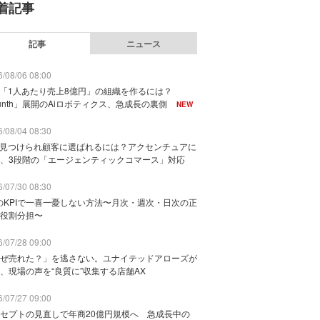
着記事
記事
ニュース
/08/06 08:00
で「1人あたり売上8億円」の組織を作るには？
unth」展開のAiロボティクス、急成長の裏側
NEW
/08/04 08:30
に見つけられ顧客に選ばれるには？アクセンチュアに
、3段階の「エージェンティックコマース」対応
/07/30 08:30
のKPIで一喜一憂しない方法〜月次・週次・日次の正
役割分担〜
/07/28 09:00
ぜ売れた？」を逃さない。ユナイテッドアローズが
、現場の声を“良質に”収集する店舗AX
/07/27 09:00
セプトの見直しで年商20億円規模へ 急成長中の