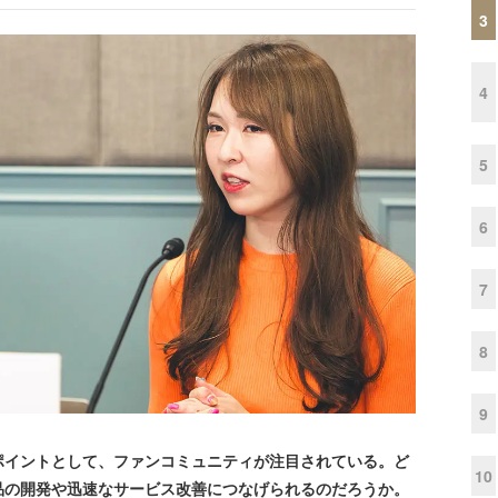
3
4
5
6
7
8
9
イントとして、ファンコミュニティが注目されている。ど
10
品の開発や迅速なサービス改善につなげられるのだろうか。