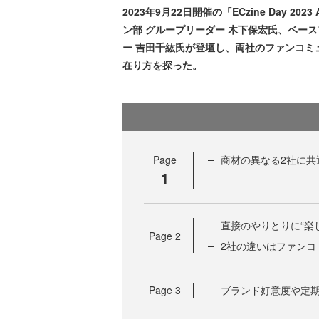
2023年9月22日開催の「ECzine Day 
ン部 グループリーダー 木下保宏氏、ベー
ー 吉田千紘氏が登壇し、両社のファンコミ
在り方を探った。
Page
商材の異なる2社に共
1
直接のやりとりに“楽し
Page
2
2社の違いはファンコ
Page
3
ブランド好意度や定