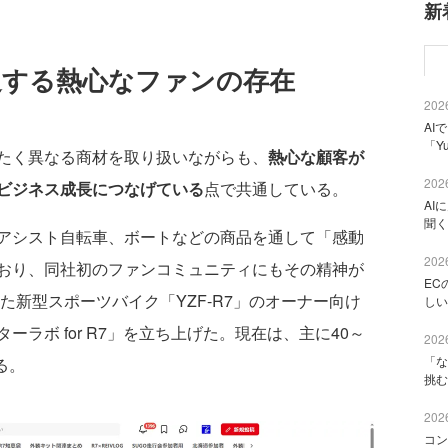
新
通する熱心なファンの存在
2026
AI
「Y
たく異なる商材を取り扱いながらも、
熱心な顧客が
2026
ビジネス成長につなげている
点で共通している。
AI
聞く
アシスト自転車、ボートなどの商品を通して「感動
2026
おり、同社初のファンコミュニティにもその精神が
EC
た新型スポーツバイク「YZF-R7」のオーナー向け
しい
ラボ for R7」を立ち上げた。現在は、主に40～
2026
「な
る。
挑む
2026
コン