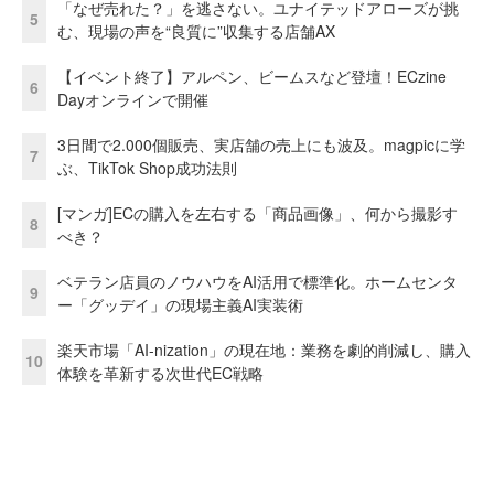
「なぜ売れた？」を逃さない。ユナイテッドアローズが挑
5
む、現場の声を“良質に”収集する店舗AX
【イベント終了】アルペン、ビームスなど登壇！ECzine
6
Dayオンラインで開催
3日間で2.000個販売、実店舗の売上にも波及。magpicに学
7
ぶ、TikTok Shop成功法則
[マンガ]ECの購入を左右する「商品画像」、何から撮影す
8
べき？
ベテラン店員のノウハウをAI活用で標準化。ホームセンタ
9
ー「グッデイ」の現場主義AI実装術
楽天市場「AI-nization」の現在地：業務を劇的削減し、購入
10
体験を革新する次世代EC戦略