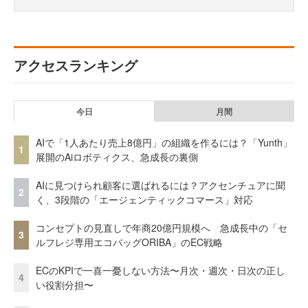
アクセスランキング
今日
月間
AIで「1人あたり売上8億円」の組織を作るには？「Yunth」
1
展開のAiロボティクス、急成長の裏側
AIに見つけられ顧客に選ばれるには？アクセンチュアに聞
2
く、3段階の「エージェンティックコマース」対応
コンセプトの見直しで年商20億円規模へ 急成長中の「セ
3
ルフレジ専用エコバッグORIBA」のEC戦略
ECのKPIで一喜一憂しない方法〜月次・週次・日次の正し
4
い役割分担〜