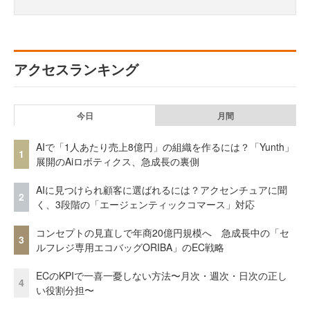
アクセスランキング
今日
月間
AIで「1人あたり売上8億円」の組織を作るには？「Yunth」
1
展開のAiロボティクス、急成長の裏側
AIに見つけられ顧客に選ばれるには？アクセンチュアに聞
2
く、3段階の「エージェンティックコマース」対応
コンセプトの見直しで年商20億円規模へ 急成長中の「セ
3
ルフレジ専用エコバッグORIBA」のEC戦略
ECのKPIで一喜一憂しない方法〜月次・週次・日次の正し
4
い役割分担〜