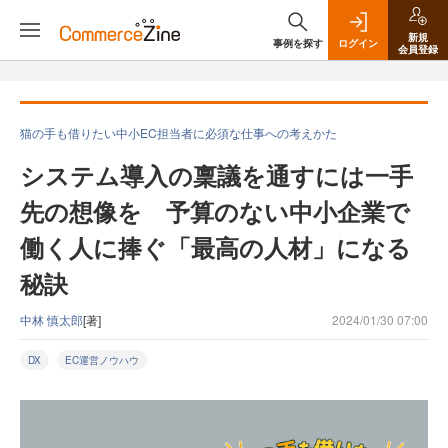
新規
事例を探す
ログイン
会員登録
猫の手も借りたい中小EC担当者に必須な仕事への考えかた
システム導入の稟議を通すには一手
先の想像を 予算のない中小企業で
働く人に捧ぐ「最高の人材」になる
秘訣
中林 慎太郎
[著]
2024/01/30 07:00
DX
EC運営ノウハウ