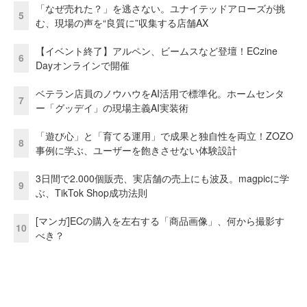
「なぜ売れた？」を逃さない。ユナイテッドアローズが挑
5
む、現場の声を“良質に”収集する店舗AX
【イベント終了】アルペン、ビームスなど登壇！ECzine
6
Dayオンラインで開催
ベテラン店員のノウハウをAI活用で標準化。ホームセンタ
7
ー「グッデイ」の現場主義AI実装術
「遊び心」と「育てる運用」で成果と独自性を両立！ZOZO
8
事例に学ぶ、ユーザーを飽きさせない体験設計
3日間で2.000個販売、実店舗の売上にも波及。magpicに学
9
ぶ、TikTok Shop成功法則
[マンガ]ECの購入を左右する「商品画像」、何から撮影す
10
べき？