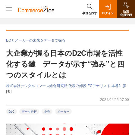
新規
事例を探す
ログイン
会員登録
ECとメーカーの未来をデータで探る
大企業が握る日本のD2C市場を活性
化する鍵 データが示す“強み”と四
つのスタイルとは
株式会社デジタルコマース総合研究所 代表取締役 ECアナリスト 本谷知彦
[著]
2024/04/25 07:00
D2C
データ分析
小売
メーカー