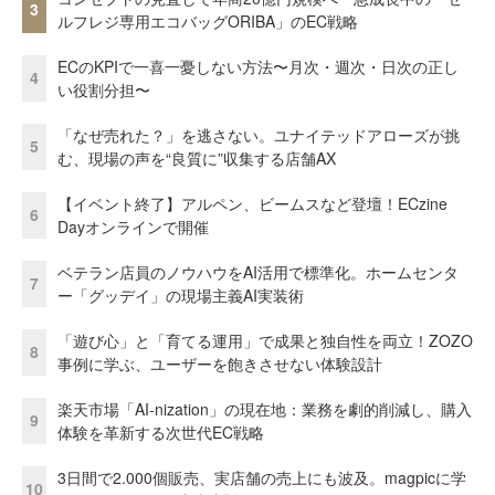
3
ルフレジ専用エコバッグORIBA」のEC戦略
ECのKPIで一喜一憂しない方法〜月次・週次・日次の正し
4
い役割分担〜
「なぜ売れた？」を逃さない。ユナイテッドアローズが挑
5
む、現場の声を“良質に”収集する店舗AX
【イベント終了】アルペン、ビームスなど登壇！ECzine
6
Dayオンラインで開催
ベテラン店員のノウハウをAI活用で標準化。ホームセンタ
7
ー「グッデイ」の現場主義AI実装術
「遊び心」と「育てる運用」で成果と独自性を両立！ZOZO
8
事例に学ぶ、ユーザーを飽きさせない体験設計
楽天市場「AI-nization」の現在地：業務を劇的削減し、購入
9
体験を革新する次世代EC戦略
3日間で2.000個販売、実店舗の売上にも波及。magpicに学
10