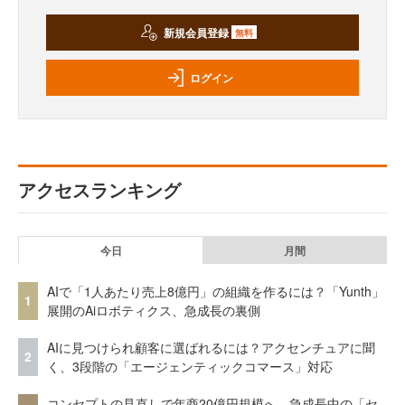
新規会員登録
無料
ログイン
アクセスランキング
今日
月間
AIで「1人あたり売上8億円」の組織を作るには？「Yunth」
1
展開のAiロボティクス、急成長の裏側
AIに見つけられ顧客に選ばれるには？アクセンチュアに聞
2
く、3段階の「エージェンティックコマース」対応
コンセプトの見直しで年商20億円規模へ 急成長中の「セ