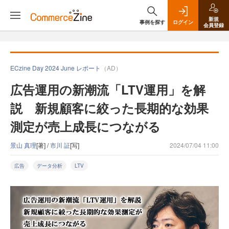
新規
事例を探す
ログイン
会員登録
ECzine Day 2024 June レポート
（AD）
広告運用の新潮流「LTV運用」を解
説 新規顧客に絞った長期的な効果
測定が売上成長につながる
景山 真理
[著] /
市川 証
[写]
2024/07/04 11:00
広告
データ分析
LTV