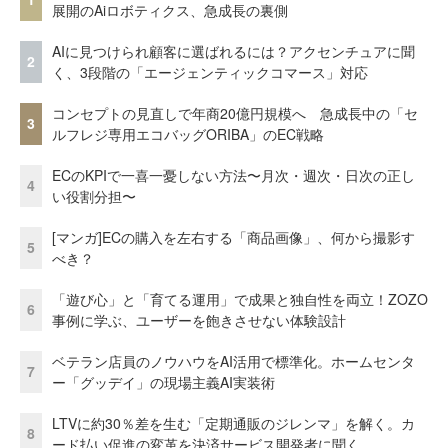
展開のAiロボティクス、急成長の裏側
AIに見つけられ顧客に選ばれるには？アクセンチュアに聞
2
く、3段階の「エージェンティックコマース」対応
コンセプトの見直しで年商20億円規模へ 急成長中の「セ
3
ルフレジ専用エコバッグORIBA」のEC戦略
ECのKPIで一喜一憂しない方法〜月次・週次・日次の正し
4
い役割分担〜
[マンガ]ECの購入を左右する「商品画像」、何から撮影す
5
べき？
「遊び心」と「育てる運用」で成果と独自性を両立！ZOZO
6
事例に学ぶ、ユーザーを飽きさせない体験設計
ベテラン店員のノウハウをAI活用で標準化。ホームセンタ
7
ー「グッデイ」の現場主義AI実装術
LTVに約30％差を生む「定期通販のジレンマ」を解く。カ
8
ード払い促進の変革を決済サービス開発者に聞く