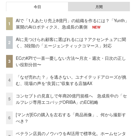
今日
月間
AIで「1人あたり売上8億円」の組織を作るには？「Yunth」
1
展開のAiロボティクス、急成長の裏側
NEW
AIに見つけられ顧客に選ばれるには？アクセンチュアに聞
2
く、3段階の「エージェンティックコマース」対応
ECのKPIで一喜一憂しない方法〜月次・週次・日次の正し
3
い役割分担〜
「なぜ売れた？」を逃さない。ユナイテッドアローズが挑
4
む、現場の声を“良質に”収集する店舗AX
コンセプトの見直しで年商20億円規模へ 急成長中の「セ
5
ルフレジ専用エコバッグORIBA」のEC戦略
[マンガ]ECの購入を左右する「商品画像」、何から撮影す
6
べき？
ベテラン店員のノウハウをAI活用で標準化。ホームセンタ