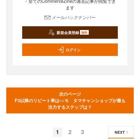
・全てのCommerceZineの過去記事が閲覧でき
ます
メールバックナンバー
新規会員登録
無料
ログイン
次のページ
F3以降のリピート率は○○％ タマチャンショップが最も
注力するステップは？
1
2
3
NEXT