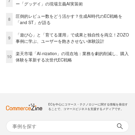
7
ー「グッデイ」の現場主義AI実装術
圧倒的レビュー数をどう活かす？生成AI時代のEC戦略を
8
「and ST」が語る
「遊び心」と「育てる運用」で成果と独自性を両立！ZOZO
9
事例に学ぶ、ユーザーを飽きさせない体験設計
楽天市場「AI-nization」の現在地：業務を劇的削減し、購入
10
体験を革新する次世代EC戦略
ECを中心にコマース・テクノロジーに関する情報を発信す
ることで、コマースビジネスを支援するメディアです。