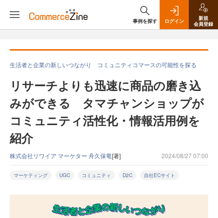
新規
事例を探す
ログイン
会員登録
生活者と企業の新しいつながり コミュニティコマースの可能性を探る
リサーチよりも迅速に商品の磨き込
みができる タマチャンショップが
コミュニティ活性化・情報活用例を
紹介
株式会社リワイア マーケター 舟久保竜
[著]
2024/08/27 07:00
マーケティング
UGC
コミュニティ
D2C
自社ECサイト