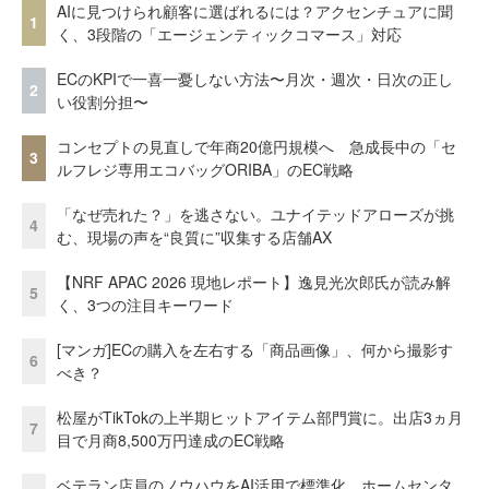
AIに見つけられ顧客に選ばれるには？アクセンチュアに聞
1
く、3段階の「エージェンティックコマース」対応
ECのKPIで一喜一憂しない方法〜月次・週次・日次の正し
2
い役割分担〜
コンセプトの見直しで年商20億円規模へ 急成長中の「セ
3
ルフレジ専用エコバッグORIBA」のEC戦略
「なぜ売れた？」を逃さない。ユナイテッドアローズが挑
4
む、現場の声を“良質に”収集する店舗AX
【NRF APAC 2026 現地レポート】逸見光次郎氏が読み解
5
く、3つの注目キーワード
[マンガ]ECの購入を左右する「商品画像」、何から撮影す
6
べき？
松屋がTikTokの上半期ヒットアイテム部門賞に。出店3ヵ月
7
目で月商8,500万円達成のEC戦略
ベテラン店員のノウハウをAI活用で標準化。ホームセンタ