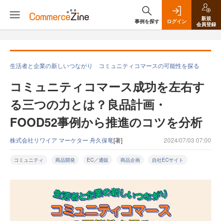
新規
事例を探す
ログイン
会員登録
生活者と企業の新しいつながり コミュニティコマースの可能性を探る
コミュニティコマース成功を左右す
る三つの力とは？良品計画・
FOOD52事例から推進のコツを分析
株式会社リワイア マーケター 舟久保竜
[著]
2024/07/03 07:00
コミュニティ
商品開発
EC／通販
商品企画
自社ECサイト