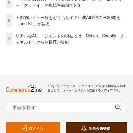
8
ー「グッデイ」の現場主義AI実装術
圧倒的レビュー数をどう活かす？生成AI時代のEC戦略を
9
「and ST」が語る
リアルなAIエージェントの現在地は Notion・Shopify・チ
10
ャネルトークら注目ITが集結
ECを中心にコマース・テクノロジーに関する情報を発信す
ることで、コマースビジネスを支援するメディアです。
ログイン
新規会員登録