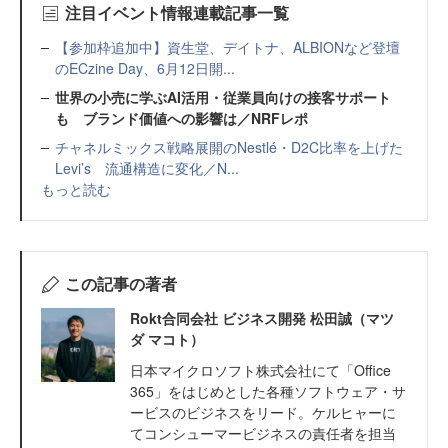
注目イベント情報連載記事一覧
【参加枠追加中】資生堂、デイトナ、ALBIONなど登壇
のECzine Day、6月12日開...
世界の小売に学ぶAI活用・従業員向けの接客サポート
も ブランド価値への影響は／NRFレポ
チャネルミックス戦略展開のNestlé・D2C比率を上げた
Levi’s 流通構造に変化／N...
もっと読む
この記事の著者
Rokt合同会社 ビジネス開発 松田誠（マツ
ダ マコト）
日本マイクロソフト株式会社にて「Office
365」をはじめとした各種ソフトウェア・サ
ービスのビジネスをリード。ケルヒャーに
てコンシューマービジネスの責任者を担当