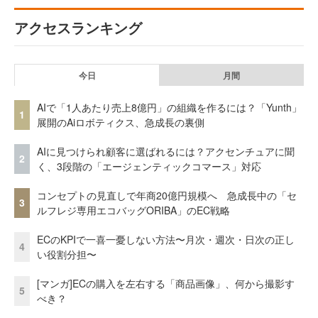
アクセスランキング
今日
月間
AIで「1人あたり売上8億円」の組織を作るには？「Yunth」
1
展開のAiロボティクス、急成長の裏側
AIに見つけられ顧客に選ばれるには？アクセンチュアに聞
2
く、3段階の「エージェンティックコマース」対応
コンセプトの見直しで年商20億円規模へ 急成長中の「セ
3
ルフレジ専用エコバッグORIBA」のEC戦略
ECのKPIで一喜一憂しない方法〜月次・週次・日次の正し
4
い役割分担〜
[マンガ]ECの購入を左右する「商品画像」、何から撮影す
5
べき？