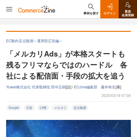
新規
事例を探す
ログイン
会員登録
EC動向定点観測～運用型広告編～
「メルカリAds」が本格スタートも
残るフリマならではのハードル 各
社による配信面・手段の拡大を追う
Yuwai株式会社 代表取締役 田中広樹
[話] /
ECzine編集部 藤井有生
[著]
2025/03/19 07:00
Google
広告
LINE
メルカリ
定点観測