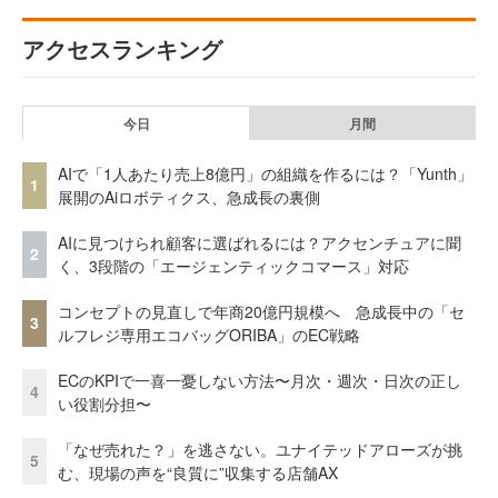
アクセスランキング
今日
月間
AIで「1人あたり売上8億円」の組織を作るには？「Yunth」
1
展開のAiロボティクス、急成長の裏側
AIに見つけられ顧客に選ばれるには？アクセンチュアに聞
2
く、3段階の「エージェンティックコマース」対応
コンセプトの見直しで年商20億円規模へ 急成長中の「セ
3
ルフレジ専用エコバッグORIBA」のEC戦略
ECのKPIで一喜一憂しない方法〜月次・週次・日次の正し
4
い役割分担〜
「なぜ売れた？」を逃さない。ユナイテッドアローズが挑
5
む、現場の声を“良質に”収集する店舗AX