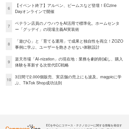
【イベント終了】アルペン、ビームスなど登壇！ECzine
6
Dayオンラインで開催
ベテラン店員のノウハウをAI活用で標準化。ホームセンタ
7
ー「グッデイ」の現場主義AI実装術
「遊び心」と「育てる運用」で成果と独自性を両立！ZOZO
8
事例に学ぶ、ユーザーを飽きさせない体験設計
楽天市場「AI-nization」の現在地：業務を劇的削減し、購入
9
体験を革新する次世代EC戦略
3日間で2.000個販売、実店舗の売上にも波及。magpicに学
10
ぶ、TikTok Shop成功法則
ECを中心にコマース・テクノロジーに関する情報を発信す