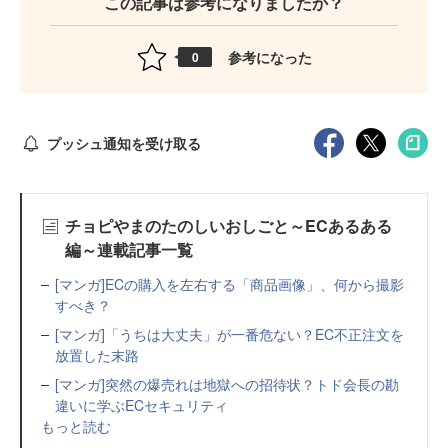
この記事は参考になりましたか？
参考になった
0
プッシュ通知を受け取る
チョピやまのたのしいおしごと～ECあるある
編～連載記事一覧
[マンガ]ECの購入を左右する「商品画像」、何から撮影
すべき？
[マンガ]「うちは大丈夫」が一番危ない？EC不正注文を
放置した末路
[マンガ]突然の爆売れは地獄への招待状？トド会長の勘
違いに学ぶECセキュリティ
もっと読む