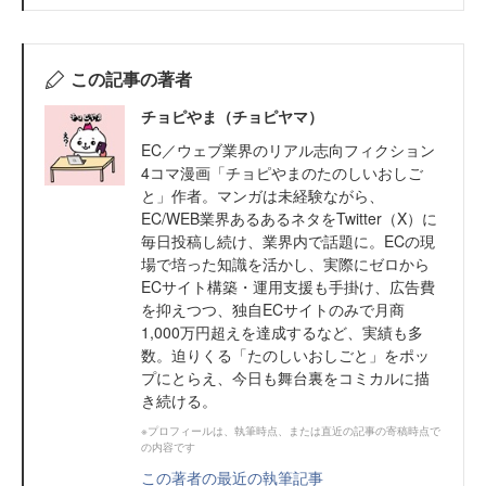
この記事の著者
チョピやま（チョピヤマ）
EC／ウェブ業界のリアル志向フィクション
4コマ漫画「チョピやまのたのしいおしご
と」作者。マンガは未経験ながら、
EC/WEB業界あるあるネタをTwitter（X）に
毎日投稿し続け、業界内で話題に。ECの現
場で培った知識を活かし、実際にゼロから
ECサイト構築・運用支援も手掛け、広告費
を抑えつつ、独自ECサイトのみで月商
1,000万円超えを達成するなど、実績も多
数。迫りくる「たのしいおしごと」をポッ
プにとらえ、今日も舞台裏をコミカルに描
き続ける。
※プロフィールは、執筆時点、または直近の記事の寄稿時点で
の内容です
この著者の最近の執筆記事