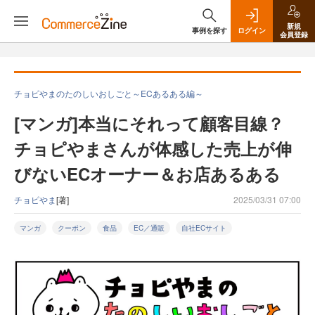
新規
事例を探す
ログイン
会員登録
チョピやまのたのしいおしごと～ECあるある編～
[マンガ]本当にそれって顧客目線？
チョピやまさんが体感した売上が伸
びないECオーナー＆お店あるある
チョピやま
[著]
2025/03/31 07:00
マンガ
クーポン
食品
EC／通販
自社ECサイト