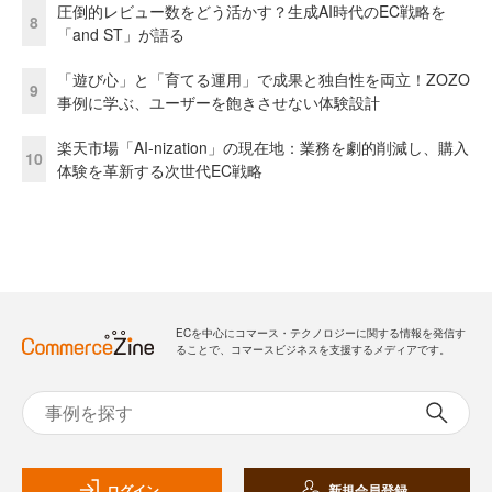
圧倒的レビュー数をどう活かす？生成AI時代のEC戦略を
8
「and ST」が語る
「遊び心」と「育てる運用」で成果と独自性を両立！ZOZO
9
事例に学ぶ、ユーザーを飽きさせない体験設計
楽天市場「AI-nization」の現在地：業務を劇的削減し、購入
10
体験を革新する次世代EC戦略
ECを中心にコマース・テクノロジーに関する情報を発信す
ることで、コマースビジネスを支援するメディアです。
ログイン
新規会員登録