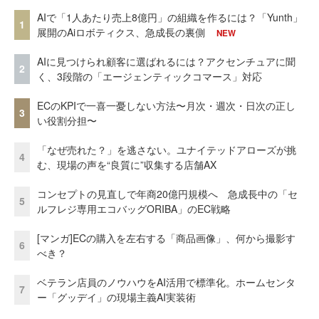
AIで「1人あたり売上8億円」の組織を作るには？「Yunth」
1
展開のAiロボティクス、急成長の裏側
NEW
AIに見つけられ顧客に選ばれるには？アクセンチュアに聞
2
く、3段階の「エージェンティックコマース」対応
ECのKPIで一喜一憂しない方法〜月次・週次・日次の正し
3
い役割分担〜
「なぜ売れた？」を逃さない。ユナイテッドアローズが挑
4
む、現場の声を“良質に”収集する店舗AX
コンセプトの見直しで年商20億円規模へ 急成長中の「セ
5
ルフレジ専用エコバッグORIBA」のEC戦略
[マンガ]ECの購入を左右する「商品画像」、何から撮影す
6
べき？
ベテラン店員のノウハウをAI活用で標準化。ホームセンタ
7
ー「グッデイ」の現場主義AI実装術