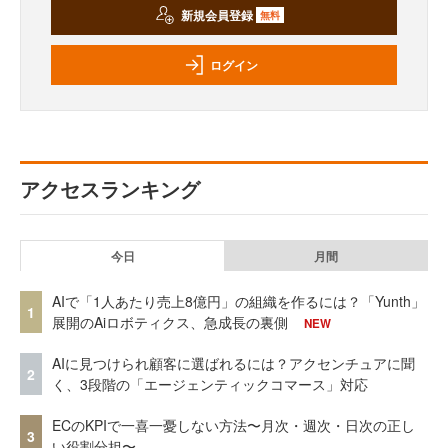
新規会員登録
無料
ログイン
アクセスランキング
今日
月間
AIで「1人あたり売上8億円」の組織を作るには？「Yunth」
1
展開のAiロボティクス、急成長の裏側
NEW
AIに見つけられ顧客に選ばれるには？アクセンチュアに聞
2
く、3段階の「エージェンティックコマース」対応
ECのKPIで一喜一憂しない方法〜月次・週次・日次の正し
3
い役割分担〜