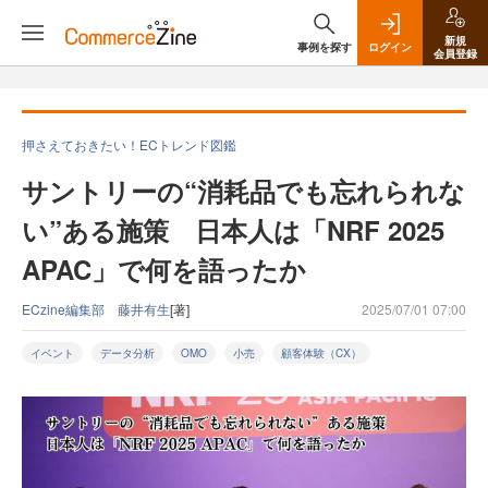
新規
事例を探す
ログイン
会員登録
押さえておきたい！ECトレンド図鑑
サントリーの“消耗品でも忘れられな
い”ある施策 日本人は「NRF 2025
APAC」で何を語ったか
ECzine編集部 藤井有生
[著]
2025/07/01 07:00
イベント
データ分析
OMO
小売
顧客体験（CX）