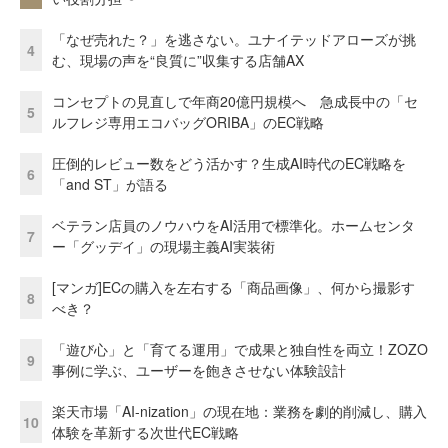
「なぜ売れた？」を逃さない。ユナイテッドアローズが挑
4
む、現場の声を“良質に”収集する店舗AX
コンセプトの見直しで年商20億円規模へ 急成長中の「セ
5
ルフレジ専用エコバッグORIBA」のEC戦略
圧倒的レビュー数をどう活かす？生成AI時代のEC戦略を
6
「and ST」が語る
ベテラン店員のノウハウをAI活用で標準化。ホームセンタ
7
ー「グッデイ」の現場主義AI実装術
[マンガ]ECの購入を左右する「商品画像」、何から撮影す
8
べき？
「遊び心」と「育てる運用」で成果と独自性を両立！ZOZO
9
事例に学ぶ、ユーザーを飽きさせない体験設計
楽天市場「AI-nization」の現在地：業務を劇的削減し、購入
10
体験を革新する次世代EC戦略