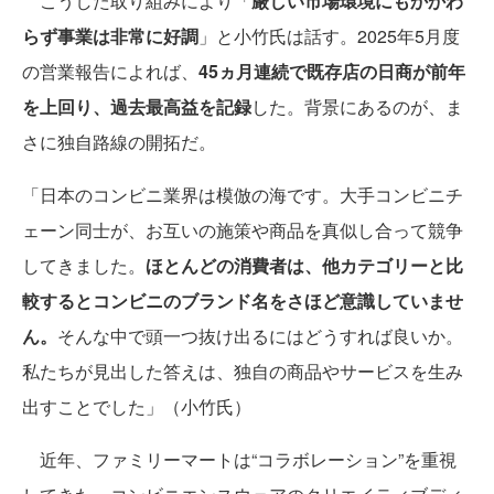
こうした取り組みにより「
厳しい市場環境にもかかわ
らず事業は非常に好調
」と小竹氏は話す。2025年5月度
の営業報告によれば、
45ヵ月連続で既存店の日商が前年
を上回り、過去最高益を記録
した。背景にあるのが、ま
さに独自路線の開拓だ。
「日本のコンビニ業界は模倣の海です。大手コンビニチ
ェーン同士が、お互いの施策や商品を真似し合って競争
してきました。
ほとんどの消費者は、他カテゴリーと比
較するとコンビニのブランド名をさほど意識していませ
ん。
そんな中で頭一つ抜け出るにはどうすれば良いか。
私たちが見出した答えは、独自の商品やサービスを生み
出すことでした」（小竹氏）
近年、ファミリーマートは“コラボレーション”を重視