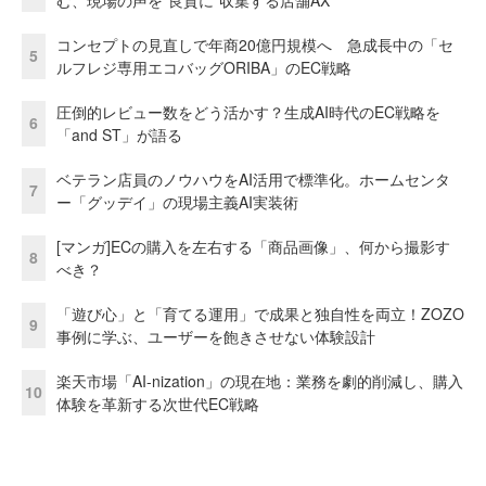
コンセプトの見直しで年商20億円規模へ 急成長中の「セ
5
ルフレジ専用エコバッグORIBA」のEC戦略
圧倒的レビュー数をどう活かす？生成AI時代のEC戦略を
6
「and ST」が語る
ベテラン店員のノウハウをAI活用で標準化。ホームセンタ
7
ー「グッデイ」の現場主義AI実装術
[マンガ]ECの購入を左右する「商品画像」、何から撮影す
8
べき？
「遊び心」と「育てる運用」で成果と独自性を両立！ZOZO
9
事例に学ぶ、ユーザーを飽きさせない体験設計
楽天市場「AI-nization」の現在地：業務を劇的削減し、購入
10
体験を革新する次世代EC戦略