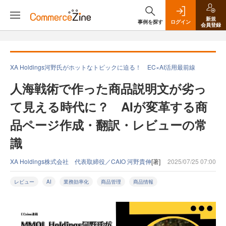
新規
事例を探す
ログイン
会員登録
XA Holdings河野氏がホットなトピックに迫る！ EC×AI活用最前線
人海戦術で作った商品説明文が劣っ
て見える時代に？ AIが変革する商
品ページ作成・翻訳・レビューの常
識
XA Holdings株式会社 代表取締役／CAIO 河野貴伸
[著]
2025/07/25 07:00
レビュー
AI
業務効率化
商品管理
商品情報