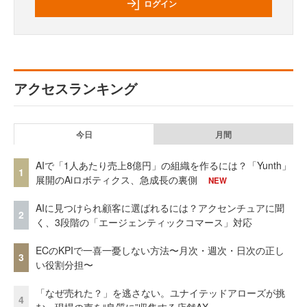
ログイン
アクセスランキング
今日
月間
AIで「1人あたり売上8億円」の組織を作るには？「Yunth」
1
展開のAiロボティクス、急成長の裏側
NEW
AIに見つけられ顧客に選ばれるには？アクセンチュアに聞
2
く、3段階の「エージェンティックコマース」対応
ECのKPIで一喜一憂しない方法〜月次・週次・日次の正し
3
い役割分担〜
「なぜ売れた？」を逃さない。ユナイテッドアローズが挑
4
む、現場の声を“良質に”収集する店舗AX