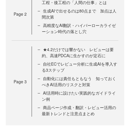
工程・後工程の「人間の仕事」とは
生成AIで出せるのは80点まで 加点は人
Page
2
間次第
高精度なAI翻訳・ハイパーローカライゼ
ーション時代の落とし穴
★4.2だけでは響かない レビューは要
約、高速PDCAに生かすのが定石に
自社ECでレビュー分析に生成AIを導入す
る3ステップ
自動化には責任もともなう 知っておく
Page
3
べきAI活用のリスクと対策
AI活用時に設けたい実践的なガイドライ
ン例
商品ページ作成・翻訳・レビュー活用の
最新トレンドと注意点まとめ