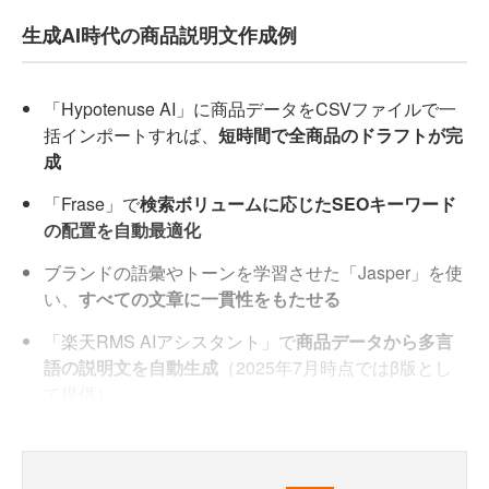
生成AI時代の商品説明文作成例
「Hypotenuse AI」に商品データをCSVファイルで一
括インポートすれば、
短時間で全商品のドラフトが完
成
「Frase」で
検索ボリュームに応じたSEOキーワード
の配置を自動最適化
ブランドの語彙やトーンを学習させた「Jasper」を使
い、
すべての文章に一貫性をもたせる
「楽天RMS AIアシスタント」で
商品データから多言
語の説明文を自動生成
（2025年7月時点ではβ版とし
て提供）