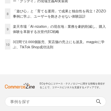
ー「グッデイ」の現場主義AI実装術
「遊び心」と「育てる運用」で成果と独自性を両立！ZOZO
8
事例に学ぶ、ユーザーを飽きさせない体験設計
楽天市場「AI-nization」の現在地：業務を劇的削減し、購入
9
体験を革新する次世代EC戦略
3日間で2.000個販売、実店舗の売上にも波及。magpicに学
10
ぶ、TikTok Shop成功法則
ECを中心にコマース・テクノロジーに関する情報を発信す
ることで、コマースビジネスを支援するメディアです。