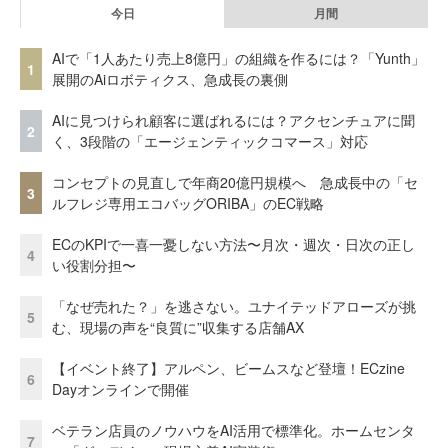
今日
月間
AIで「1人あたり売上8億円」の組織を作るには？「Yunth」
1
展開のAiロボティクス、急成長の裏側
AIに見つけられ顧客に選ばれるには？アクセンチュアに聞
2
く、3段階の「エージェンティックコマース」対応
コンセプトの見直しで年商20億円規模へ 急成長中の「セ
3
ルフレジ専用エコバッグORIBA」のEC戦略
ECのKPIで一喜一憂しない方法〜月次・週次・日次の正し
4
い役割分担〜
「なぜ売れた？」を逃さない。ユナイテッドアローズが挑
5
む、現場の声を“良質に”収集する店舗AX
【イベント終了】アルペン、ビームスなど登壇！ECzine
6
Dayオンラインで開催
ベテラン店員のノウハウをAI活用で標準化。ホームセンタ
7