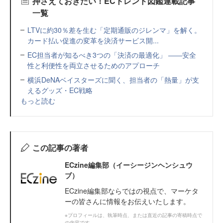
押さえておきたい！ECトレンド図鑑連載記事
一覧
LTVに約30％差を生む「定期通販のジレンマ」を解く。
カード払い促進の変革を決済サービス開...
EC担当者が知るべき3つの「決済の最適化」 ――安全
性と利便性を両立させるためのアプローチ
横浜DeNAベイスターズに聞く、担当者の「熱量」が支
えるグッズ・EC戦略
もっと読む
この記事の著者
ECzine編集部（イーシージンヘンシュウ
ブ）
ECzine編集部ならではの視点で、マーケタ
ーの皆さんに情報をお伝えいたします。
※プロフィールは、執筆時点、または直近の記事の寄稿時点で
の内容です