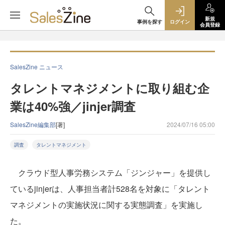
新規
事例を探す
ログイン
会員登録
SalesZine ニュース
タレントマネジメントに取り組む企
業は40%強／jinjer調査
SalesZine編集部
[著]
2024/07/16 05:00
調査
タレントマネジメント
クラウド型人事労務システム「ジンジャー」を提供し
ているjinjerは、人事担当者計528名を対象に「タレント
マネジメントの実施状況に関する実態調査」を実施し
た。