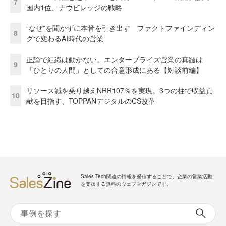
7
国内1位、ナウビレッジの戦略
“なぜ”を聞かずに本音を引き出す ファクトファインディン
8
グで変わるAI時代の営業
正論で組織は動かない。エンタープライズ営業の真髄は
9
「ひとりの人間」としての合意形成にある【対談前編】
リソース減を乗り越えNRR107％を実現。3つの柱で収益貢
10
献を目指す、TOPPANデジタルのCS改革
Sales Tech関連の情報を発信することで、企業の営業活動
を支援する無料のウェブマガジンです。