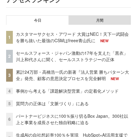
今日
月間
カスタマーサクセス・アワード 大賞はNEC！天下一武闘会
1
を勝ち抜いた最強のCSMはfreee青山氏に
NEW
セールスフォース・ジャパン激動の17年を支えた「黒衣」
2
川上和代さんに聞く、セールスストラテジーの正体
累計24万部・高橋浩一氏の新著『法人営業 勝ちパターン大
3
全』発売、顧客の意思決定プロセスを完全解明
NEW
4
事例から考える「課題解決型営業」の定着化メソッド
5
質問力の正体は「文脈づくり」にある
パートナービジネスに100％振り切るBox Japan。300社以
6
上と事業を成長させた独自戦略に迫る
生成AIの自社想起率100％を実現 HubSpot×AI活用支援で