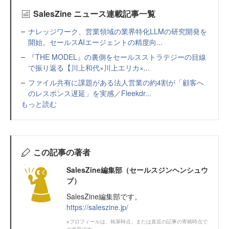
SalesZine ニュース連載記事一覧
ナレッジワーク、営業領域の業界特化LLMの研究開発を
開始。セールスAIエージェントの精度向...
『THE MODEL』の裏側をセールスストラテジーの目線
で振り返る【川上和代×川上エリカ×...
ファイル共有に課題がある法人営業の約4割が「顧客へ
のレスポンス遅延」を実感／Fleekdr...
もっと読む
この記事の著者
SalesZine編集部（セールスジンヘンシュウ
ブ）
SalesZine編集部です。
https://saleszine.jp/
※プロフィールは、執筆時点、または直近の記事の寄稿時点で