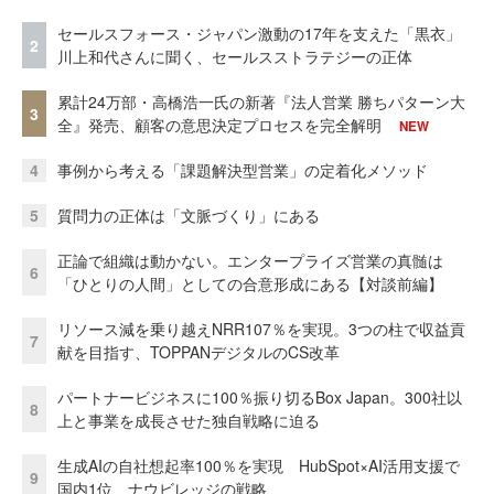
セールスフォース・ジャパン激動の17年を支えた「黒衣」
2
川上和代さんに聞く、セールスストラテジーの正体
累計24万部・高橋浩一氏の新著『法人営業 勝ちパターン大
3
全』発売、顧客の意思決定プロセスを完全解明
NEW
4
事例から考える「課題解決型営業」の定着化メソッド
5
質問力の正体は「文脈づくり」にある
正論で組織は動かない。エンタープライズ営業の真髄は
6
「ひとりの人間」としての合意形成にある【対談前編】
リソース減を乗り越えNRR107％を実現。3つの柱で収益貢
7
献を目指す、TOPPANデジタルのCS改革
パートナービジネスに100％振り切るBox Japan。300社以
8
上と事業を成長させた独自戦略に迫る
生成AIの自社想起率100％を実現 HubSpot×AI活用支援で
9
国内1位、ナウビレッジの戦略