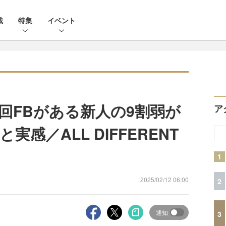
載
特集
イベント
回FBがある新人の9割弱が
ア
感／ALL DIFFERENT
1
2025/02/12 06:00
2
通知
3