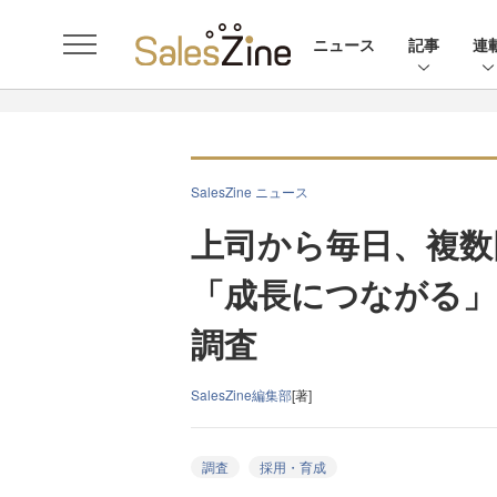
ニュース
記事
連
SalesZine ニュース
上司から毎日、複数
「成長につながる」と実
調査
SalesZine編集部
[著]
調査
採用・育成