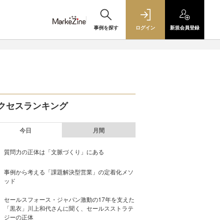
事例を探す
ログイン
新規
会員登録
クセスランキング
今日
月間
質問力の正体は「文脈づくり」にある
事例から考える「課題解決型営業」の定着化メソ
ッド
セールスフォース・ジャパン激動の17年を支えた
「黒衣」川上和代さんに聞く、セールスストラテ
ジーの正体