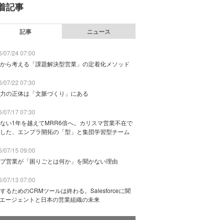
着記事
記事
ニュース
/07/24 07:00
から考える「課題解決型営業」の定着化メソッド
/07/22 07:30
力の正体は「文脈づくり」にある
/07/17 07:30
ない1年を越えてMRR6倍へ。カリスマ営業不在で
した、エンプラ開拓の「型」と集団学習型チーム
/07/15 09:00
プ営業が「困りごとは何か」を聞かない理由
/07/13 07:00
するためのCRMツールは終わる。Salesforceに聞
Iエージェントと日本の営業組織の未来