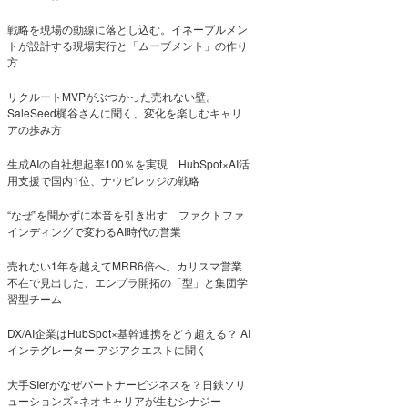
戦略を現場の動線に落とし込む。イネーブルメン
トが設計する現場実行と「ムーブメント」の作り
方
リクルートMVPがぶつかった売れない壁。
SaleSeed梶谷さんに聞く、変化を楽しむキャリ
アの歩み方
生成AIの自社想起率100％を実現 HubSpot×AI活
用支援で国内1位、ナウビレッジの戦略
“なぜ”を聞かずに本音を引き出す ファクトファ
インディングで変わるAI時代の営業
売れない1年を越えてMRR6倍へ。カリスマ営業
不在で見出した、エンプラ開拓の「型」と集団学
習型チーム
DX/AI企業はHubSpot×基幹連携をどう超える？ AI
インテグレーター アジアクエストに聞く
大手SIerがなぜパートナービジネスを？日鉄ソリ
ューションズ×ネオキャリアが生むシナジー