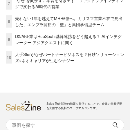
“なぜ”を聞かずに本音を引き出す ファクトファインディン
7
グで変わるAI時代の営業
売れない1年を越えてMRR6倍へ。カリスマ営業不在で見出
8
した、エンプラ開拓の「型」と集団学習型チーム
DX/AI企業はHubSpot×基幹連携をどう超える？ AIインテグ
9
レーター アジアクエストに聞く
大手SIerがなぜパートナービジネスを？日鉄ソリューション
10
ズ×ネオキャリアが生むシナジー
Sales Tech関連の情報を発信することで、企業の営業活動
を支援する無料のウェブマガジンです。