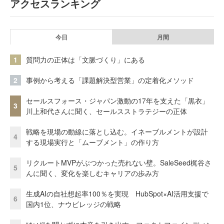
アクセスランキング
今日
月間
1
質問力の正体は「文脈づくり」にある
2
事例から考える「課題解決型営業」の定着化メソッド
セールスフォース・ジャパン激動の17年を支えた「黒衣」
3
川上和代さんに聞く、セールスストラテジーの正体
戦略を現場の動線に落とし込む。イネーブルメントが設計
4
する現場実行と「ムーブメント」の作り方
リクルートMVPがぶつかった売れない壁。SaleSeed梶谷さ
5
んに聞く、変化を楽しむキャリアの歩み方
生成AIの自社想起率100％を実現 HubSpot×AI活用支援で
6
国内1位、ナウビレッジの戦略