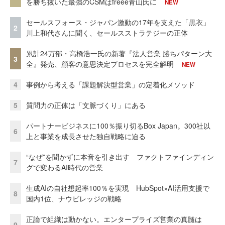
を勝ち抜いた最強のCSMはfreee青山氏に
NEW
セールスフォース・ジャパン激動の17年を支えた「黒衣」
2
川上和代さんに聞く、セールスストラテジーの正体
累計24万部・高橋浩一氏の新著『法人営業 勝ちパターン大
3
全』発売、顧客の意思決定プロセスを完全解明
NEW
4
事例から考える「課題解決型営業」の定着化メソッド
5
質問力の正体は「文脈づくり」にある
パートナービジネスに100％振り切るBox Japan。300社以
6
上と事業を成長させた独自戦略に迫る
“なぜ”を聞かずに本音を引き出す ファクトファインディン
7
グで変わるAI時代の営業
生成AIの自社想起率100％を実現 HubSpot×AI活用支援で
8
国内1位、ナウビレッジの戦略
正論で組織は動かない。エンタープライズ営業の真髄は
9