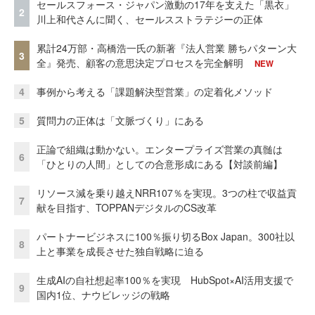
セールスフォース・ジャパン激動の17年を支えた「黒衣」
2
川上和代さんに聞く、セールスストラテジーの正体
累計24万部・高橋浩一氏の新著『法人営業 勝ちパターン大
3
全』発売、顧客の意思決定プロセスを完全解明
NEW
4
事例から考える「課題解決型営業」の定着化メソッド
5
質問力の正体は「文脈づくり」にある
正論で組織は動かない。エンタープライズ営業の真髄は
6
「ひとりの人間」としての合意形成にある【対談前編】
リソース減を乗り越えNRR107％を実現。3つの柱で収益貢
7
献を目指す、TOPPANデジタルのCS改革
パートナービジネスに100％振り切るBox Japan。300社以
8
上と事業を成長させた独自戦略に迫る
生成AIの自社想起率100％を実現 HubSpot×AI活用支援で
9
国内1位、ナウビレッジの戦略