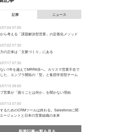
記事
ニュース
/07/24 07:00
から考える「課題解決型営業」の定着化メソッド
/07/22 07:30
力の正体は「文脈づくり」にある
/07/17 07:30
ない1年を越えてMRR6倍へ。カリスマ営業不在で
した、エンプラ開拓の「型」と集団学習型チーム
/07/15 09:00
プ営業が「困りごとは何か」を聞かない理由
/07/13 07:00
するためのCRMツールは終わる。Salesforceに聞
Iエージェントと日本の営業組織の未来
新着記事一覧を見る