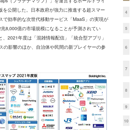
umaps（プラチナマップ）」を運営するボールドライ
年度版を公開した。日本政府が強力に推進する超スマー
4
ームレスで効率的な次世代移動サービス「MaaS」の実現が
約2兆8,000億の市場規模になることが予測されてい
5
ると、2021年度は「混雑情報配信」「統合型アプリ」
スの影響のほか、自治体や民間の新プレイヤーの参
6
7
8
9
10