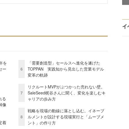
イ
年を
「需要創造型」セールスへ進化を遂げた
セー
6
TOPPAN 実践知から見出した営業モデル
変革の軌跡
リクルートMVPがぶつかった売れない壁。
7
SaleSeed梶谷さんに聞く、変化を楽しむキ
れる
ャリアの歩み方
解像
戦略を現場の動線に落とし込む。イネーブ
8
ルメントが設計する現場実行と「ムーブメ
定着
ント」の作り方