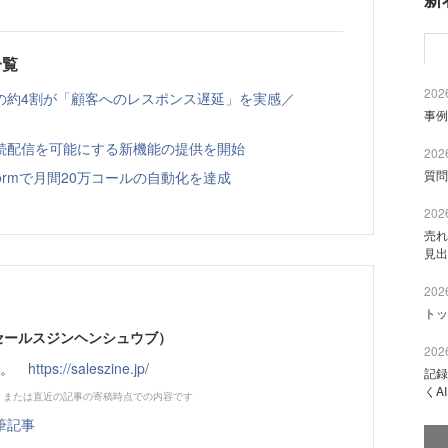
一覧
2026
の約4割が「顧客へのレスポンス遅延」を実感／
事例
への継続配信を可能にする新機能の提供を開始
2026
質問
latformで月間20万コールの自動化を達成
2026
売れ
見出
2026
トッ
部（セールスジンヘンシュウブ）
2026
です。
https://saleszine.jp/
記録
くA
、または直近の記事の寄稿時点での内容です
筆記事