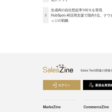
生成AIの自社想起率100％を実現
5
HubSpot×AI活用支援で国内1位、ナウ
ッジの戦略
Sales Tech関
ログイン
新規会員登
MarkeZine
CommerceZine