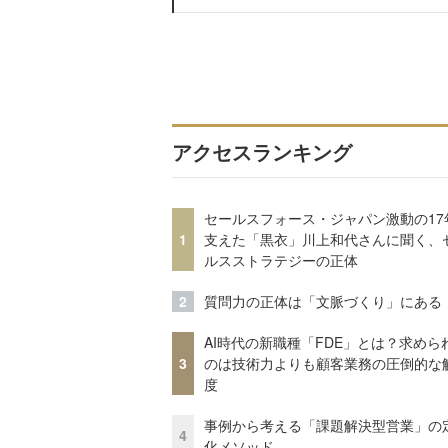
アクセスランキング
セールスフォース・ジャパン激動の17
1
支えた「黒衣」川上和代さんに聞く、
ルスストラテジーの正体
2
質問力の正体は「文脈づくり」にある
AI時代の新職種「FDE」とは？求めら
3
のは技術力よりも顧客業務の圧倒的な
度
事例から考える「課題解決型営業」の
4
化メソッド