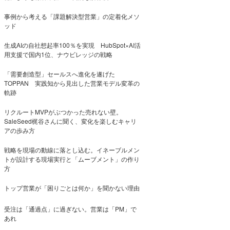
事例から考える「課題解決型営業」の定着化メソ
ッド
生成AIの自社想起率100％を実現 HubSpot×AI活
用支援で国内1位、ナウビレッジの戦略
「需要創造型」セールスへ進化を遂げた
TOPPAN 実践知から見出した営業モデル変革の
軌跡
リクルートMVPがぶつかった売れない壁。
SaleSeed梶谷さんに聞く、変化を楽しむキャリ
アの歩み方
戦略を現場の動線に落とし込む。イネーブルメン
トが設計する現場実行と「ムーブメント」の作り
方
トップ営業が「困りごとは何か」を聞かない理由
受注は「通過点」に過ぎない。営業は「PM」で
あれ