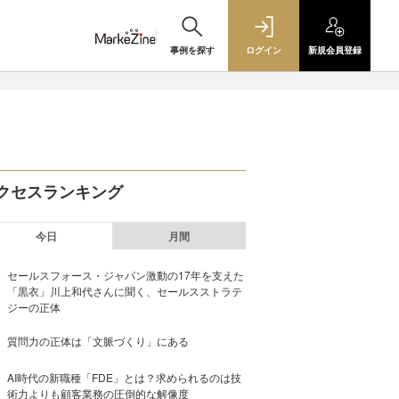
事例を探す
ログイン
新規
会員登録
クセスランキング
今日
月間
セールスフォース・ジャパン激動の17年を支えた
「黒衣」川上和代さんに聞く、セールスストラテ
ジーの正体
質問力の正体は「文脈づくり」にある
AI時代の新職種「FDE」とは？求められるのは技
術力よりも顧客業務の圧倒的な解像度