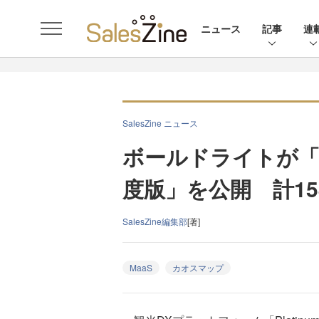
ニュース
記事
連
SalesZine ニュース
ボールドライトが「M
度版」を公開 計1
SalesZine編集部
[著]
MaaS
カオスマップ