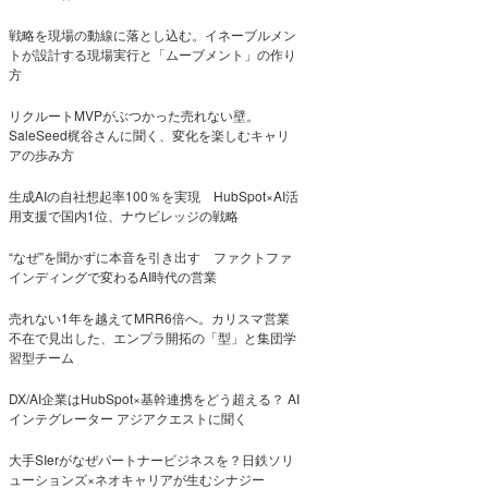
戦略を現場の動線に落とし込む。イネーブルメン
トが設計する現場実行と「ムーブメント」の作り
方
リクルートMVPがぶつかった売れない壁。
SaleSeed梶谷さんに聞く、変化を楽しむキャリ
アの歩み方
生成AIの自社想起率100％を実現 HubSpot×AI活
用支援で国内1位、ナウビレッジの戦略
“なぜ”を聞かずに本音を引き出す ファクトファ
インディングで変わるAI時代の営業
売れない1年を越えてMRR6倍へ。カリスマ営業
不在で見出した、エンプラ開拓の「型」と集団学
習型チーム
DX/AI企業はHubSpot×基幹連携をどう超える？ AI
インテグレーター アジアクエストに聞く
大手SIerがなぜパートナービジネスを？日鉄ソリ
ューションズ×ネオキャリアが生むシナジー