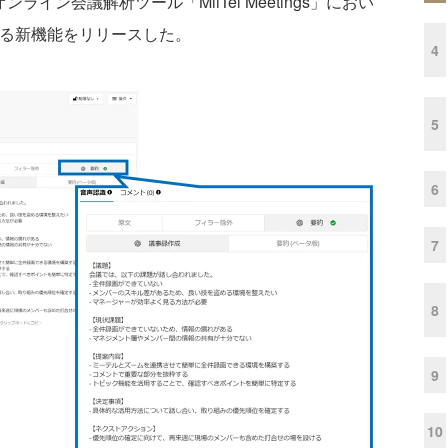
ライン会議解析ツール「MiiTel Meetings」におい
成する新機能をリリースした。
4
5
6
7
8
9
10