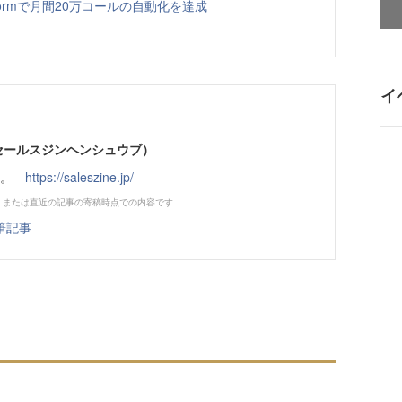
latformで月間20万コールの自動化を達成
イ
部（セールスジンヘンシュウブ）
です。
https://saleszine.jp/
、または直近の記事の寄稿時点での内容です
筆記事