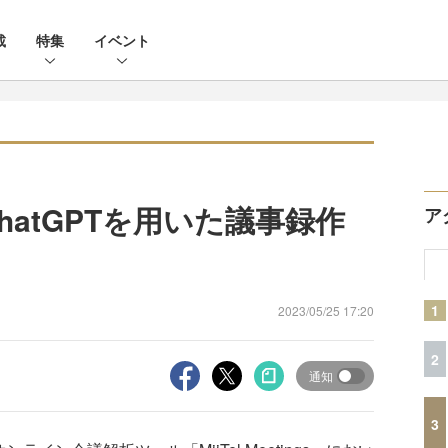
載
特集
イベント
gs、ChatGPTを用いた議事録作
ア
1
2023/05/25 17:20
2
通知
3