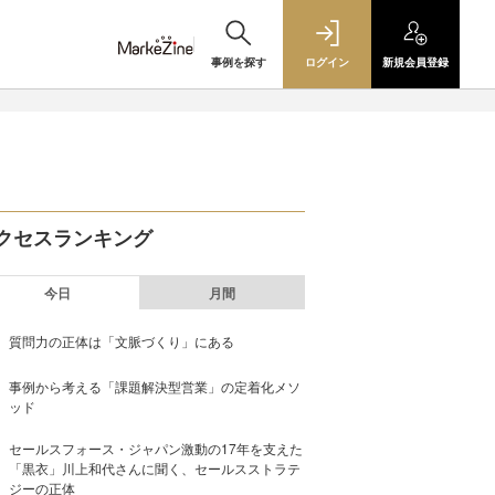
事例を探す
ログイン
新規
会員登録
クセスランキング
今日
月間
質問力の正体は「文脈づくり」にある
事例から考える「課題解決型営業」の定着化メソ
ッド
セールスフォース・ジャパン激動の17年を支えた
「黒衣」川上和代さんに聞く、セールスストラテ
ジーの正体