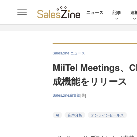
ニュース
記事
連
SalesZine ニュース
MiiTel Meetin
成機能をリリース
SalesZine編集部
[著]
AI
音声分析
オンラインセールス