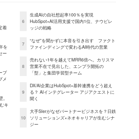
生成AIの自社想起率100％を実現
6
HubSpot×AI活用支援で国内1位、ナウビレ
定着
ッジの戦略
“なぜ”を聞かずに本音を引き出す ファクト
7
年を
ファインディングで変わるAI時代の営業
セー
売れない1年を越えてMRR6倍へ。カリスマ
8
営業不在で見出した、エンプラ開拓の
ーブ
「型」と集団学習型チーム
ブメ
DX/AI企業はHubSpot×基幹連携をどう超え
9
る？ AIインテグレーター アジアクエストに
壁。
聞く
しむキ
大手SIerがなぜパートナービジネスを？日鉄
10
ソリューションズ×ネオキャリアが生むシナ
ジー