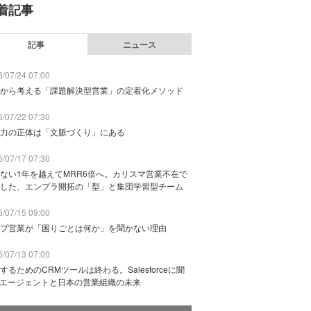
着記事
記事
ニュース
/07/24 07:00
から考える「課題解決型営業」の定着化メソッド
/07/22 07:30
力の正体は「文脈づくり」にある
/07/17 07:30
ない1年を越えてMRR6倍へ。カリスマ営業不在で
した、エンプラ開拓の「型」と集団学習型チーム
/07/15 09:00
プ営業が「困りごとは何か」を聞かない理由
/07/13 07:00
するためのCRMツールは終わる。Salesforceに聞
Iエージェントと日本の営業組織の未来