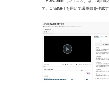
RevComm（レブコム）は、AI搭載オン
て、ChatGPTを用いて議事録を作