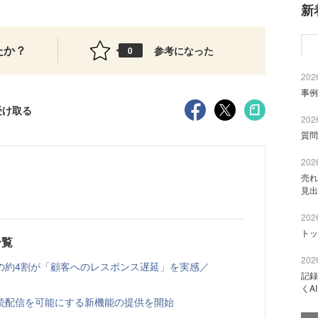
新
たか？
参考になった
0
2026
事例
受け取る
2026
質問
2026
売れ
見出
2026
トッ
一覧
2026
の約4割が「顧客へのレスポンス遅延」を実感／
記録
くA
への継続配信を可能にする新機能の提供を開始