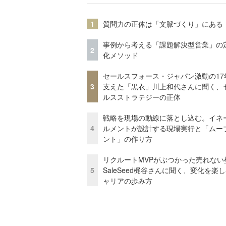
1
質問力の正体は「文脈づくり」にある
事例から考える「課題解決型営業」の
2
化メソッド
セールスフォース・ジャパン激動の17
3
支えた「黒衣」川上和代さんに聞く、
ルスストラテジーの正体
戦略を現場の動線に落とし込む。イネ
4
ルメントが設計する現場実行と「ムー
ント」の作り方
リクルートMVPがぶつかった売れない
5
SaleSeed梶谷さんに聞く、変化を楽
ャリアの歩み方