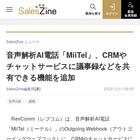
新規
事例を探す
ログイン
会員登録
SalesZine ニュース
音声解析AI電話「MiiTel」、CRMや
チャットサービスに議事録などを共
有できる機能を追加
SalesZine編集部
[著]
2023/12/11 09:00
音声分析
連携
RevComm（レブコム）は、音声解析AI電話
「MiiTel（ミーテル）」のOutgoing Webhook（アウトゴ
ーイングウェブフック）に、CRMやチャットサービスに