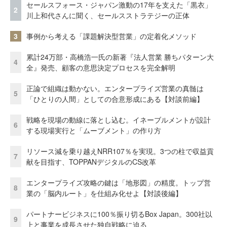
セールスフォース・ジャパン激動の17年を支えた「黒衣」
2
川上和代さんに聞く、セールスストラテジーの正体
3
事例から考える「課題解決型営業」の定着化メソッド
累計24万部・高橋浩一氏の新著『法人営業 勝ちパターン大
4
全』発売、顧客の意思決定プロセスを完全解明
正論で組織は動かない。エンタープライズ営業の真髄は
5
「ひとりの人間」としての合意形成にある【対談前編】
戦略を現場の動線に落とし込む。イネーブルメントが設計
6
する現場実行と「ムーブメント」の作り方
リソース減を乗り越えNRR107％を実現。3つの柱で収益貢
7
献を目指す、TOPPANデジタルのCS改革
エンタープライズ攻略の鍵は「地形図」の精度。トップ営
8
業の「脳内ルート」を仕組み化せよ【対談後編】
パートナービジネスに100％振り切るBox Japan。300社以
9
上と事業を成長させた独自戦略に迫る