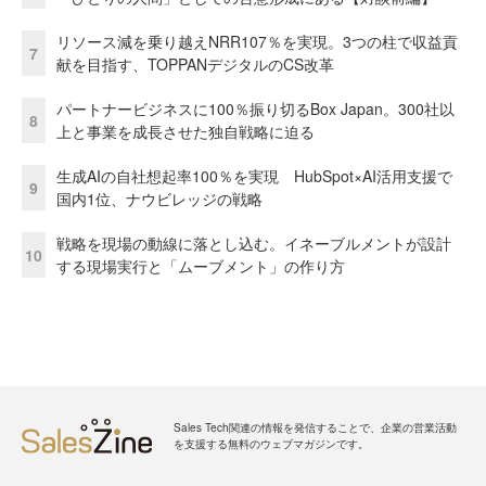
リソース減を乗り越えNRR107％を実現。3つの柱で収益貢
7
献を目指す、TOPPANデジタルのCS改革
パートナービジネスに100％振り切るBox Japan。300社以
8
上と事業を成長させた独自戦略に迫る
生成AIの自社想起率100％を実現 HubSpot×AI活用支援で
9
国内1位、ナウビレッジの戦略
戦略を現場の動線に落とし込む。イネーブルメントが設計
10
する現場実行と「ムーブメント」の作り方
Sales Tech関連の情報を発信することで、企業の営業活動
を支援する無料のウェブマガジンです。