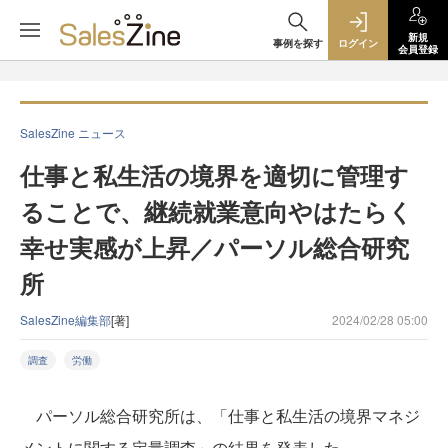
新規
事例を探す
ログイン
会員登録
SalesZine ニュース
仕事と私生活の境界を適切に管理す
ることで、継続就業意向やはたらく
幸せ実感が上昇／パーソル総合研究
所
SalesZine編集部
[著]
2024/02/28 05:00
調査
労働
パーソル総合研究所は、「仕事と私生活の境界マネジ
メントに関する定量調査」の結果を発表した。