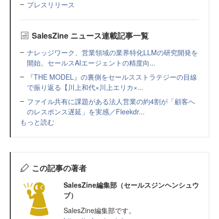
プレスリリース
SalesZine ニュース連載記事一覧
ナレッジワーク、営業領域の業界特化LLMの研究開発を
開始。セールスAIエージェントの精度向...
『THE MODEL』の裏側をセールスストラテジーの目線
で振り返る【川上和代×川上エリカ×...
ファイル共有に課題がある法人営業の約4割が「顧客へ
のレスポンス遅延」を実感／Fleekdr...
もっと読む
この記事の著者
SalesZine編集部（セールスジンヘンシュウ
ブ）
SalesZine編集部です。