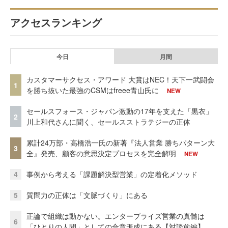
アクセスランキング
今日
月間
カスタマーサクセス・アワード 大賞はNEC！天下一武闘会
1
を勝ち抜いた最強のCSMはfreee青山氏に
NEW
セールスフォース・ジャパン激動の17年を支えた「黒衣」
2
川上和代さんに聞く、セールスストラテジーの正体
累計24万部・高橋浩一氏の新著『法人営業 勝ちパターン大
3
全』発売、顧客の意思決定プロセスを完全解明
NEW
4
事例から考える「課題解決型営業」の定着化メソッド
5
質問力の正体は「文脈づくり」にある
正論で組織は動かない。エンタープライズ営業の真髄は
6
「ひとりの人間」としての合意形成にある【対談前編】