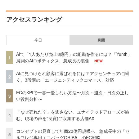
アクセスランキング
今日
月間
AIで「1人あたり売上8億円」の組織を作るには？「Yunth」
1
展開のAiロボティクス、急成長の裏側
NEW
AIに見つけられ顧客に選ばれるには？アクセンチュアに聞
2
く、3段階の「エージェンティックコマース」対応
ECのKPIで一喜一憂しない方法〜月次・週次・日次の正し
3
い役割分担〜
「なぜ売れた？」を逃さない。ユナイテッドアローズが挑
4
む、現場の声を“良質に”収集する店舗AX
コンセプトの見直しで年商20億円規模へ 急成長中の「セ
5
ルフレジ専用エコバッグORIBA」のEC戦略