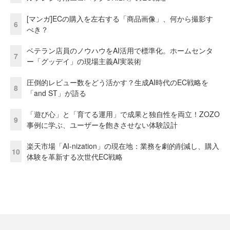
[マンガ]ECの購入を左右する「商品画像」、何から撮影す
6
べき？
ベテラン店員のノウハウをAI活用で標準化。ホームセンタ
7
ー「グッデイ」の現場主義AI実装術
圧倒的レビュー数をどう活かす？生成AI時代のEC戦略を
8
「and ST」が語る
「遊び心」と「育てる運用」で成果と独自性を両立！ZOZO
9
事例に学ぶ、ユーザーを飽きさせない体験設計
楽天市場「AI-nization」の現在地：業務を劇的削減し、購入
10
体験を革新する次世代EC戦略