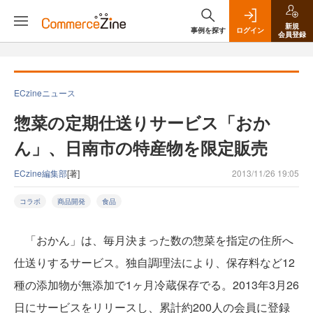
新規
事例を探す
ログイン
会員登録
ECzineニュース
惣菜の定期仕送りサービス「おか
ん」、日南市の特産物を限定販売
ECzine編集部
[著]
2013/11/26 19:05
コラボ
商品開発
食品
「おかん」は、毎月決まった数の惣菜を指定の住所へ
仕送りするサービス。独自調理法により、保存料など12
種の添加物が無添加で1ヶ月冷蔵保存でる。2013年3月26
日にサービスをリリースし、累計約200人の会員に登録