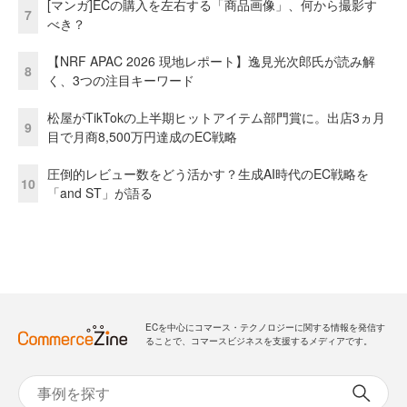
[マンガ]ECの購入を左右する「商品画像」、何から撮影す
7
べき？
【NRF APAC 2026 現地レポート】逸見光次郎氏が読み解
8
く、3つの注目キーワード
松屋がTikTokの上半期ヒットアイテム部門賞に。出店3ヵ月
9
目で月商8,500万円達成のEC戦略
圧倒的レビュー数をどう活かす？生成AI時代のEC戦略を
10
「and ST」が語る
ECを中心にコマース・テクノロジーに関する情報を発信す
ることで、コマースビジネスを支援するメディアです。