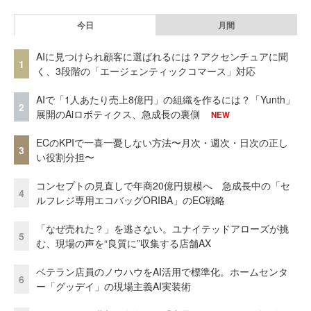
今日
月間
AIに見つけられ顧客に選ばれるには？アクセンチュアに聞
1
く、3段階の「エージェンティックコマース」対応
AIで「1人あたり売上8億円」の組織を作るには？「Yunth」
2
展開のAiロボティクス、急成長の裏側
NEW
ECのKPIで一喜一憂しない方法〜月次・週次・日次の正し
3
い役割分担〜
コンセプトの見直しで年商20億円規模へ 急成長中の「セ
4
ルフレジ専用エコバッグORIBA」のEC戦略
「なぜ売れた？」を逃さない。ユナイテッドアローズが挑
5
む、現場の声を“良質に”収集する店舗AX
ベテラン店員のノウハウをAI活用で標準化。ホームセンタ
6
ー「グッデイ」の現場主義AI実装術