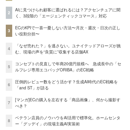
AIに見つけられ顧客に選ばれるには？アクセンチュアに聞
2
く、3段階の「エージェンティックコマース」対応
ECのKPIで一喜一憂しない方法〜月次・週次・日次の正し
3
い役割分担〜
「なぜ売れた？」を逃さない。ユナイテッドアローズが挑
4
む、現場の声を“良質に”収集する店舗AX
コンセプトの見直しで年商20億円規模へ 急成長中の「セ
5
ルフレジ専用エコバッグORIBA」のEC戦略
圧倒的レビュー数をどう活かす？生成AI時代のEC戦略を
6
「and ST」が語る
[マンガ]ECの購入を左右する「商品画像」、何から撮影す
7
べき？
ベテラン店員のノウハウをAI活用で標準化。ホームセンタ
8
ー「グッデイ」の現場主義AI実装術