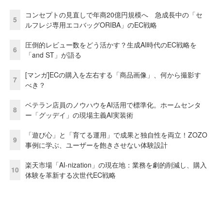
コンセプトの見直しで年商20億円規模へ 急成長中の「セ
5
ルフレジ専用エコバッグORIBA」のEC戦略
圧倒的レビュー数をどう活かす？生成AI時代のEC戦略を
6
「and ST」が語る
[マンガ]ECの購入を左右する「商品画像」、何から撮影す
7
べき？
ベテラン店員のノウハウをAI活用で標準化。ホームセンタ
8
ー「グッデイ」の現場主義AI実装術
「遊び心」と「育てる運用」で成果と独自性を両立！ZOZO
9
事例に学ぶ、ユーザーを飽きさせない体験設計
楽天市場「AI-nization」の現在地：業務を劇的削減し、購入
10
体験を革新する次世代EC戦略