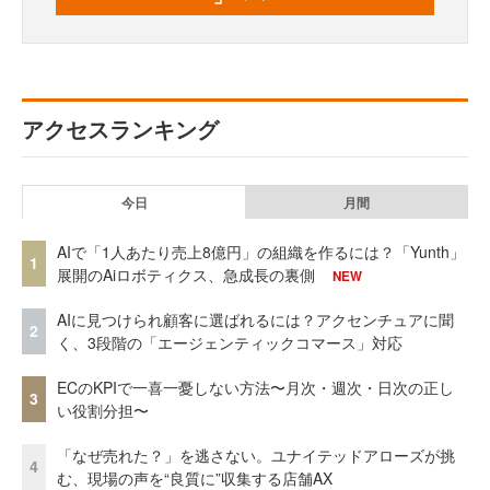
アクセスランキング
今日
月間
AIで「1人あたり売上8億円」の組織を作るには？「Yunth」
1
展開のAiロボティクス、急成長の裏側
NEW
AIに見つけられ顧客に選ばれるには？アクセンチュアに聞
2
く、3段階の「エージェンティックコマース」対応
ECのKPIで一喜一憂しない方法〜月次・週次・日次の正し
3
い役割分担〜
「なぜ売れた？」を逃さない。ユナイテッドアローズが挑
4
む、現場の声を“良質に”収集する店舗AX