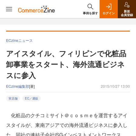
新規
事例を探す
ログイン
会員登録
ECzineニュース
アイスタイル、フィリピンで化粧品
卸事業をスタート、海外流通ビジネ
スに参入
ECzine編集部
[著]
2015/10/27 13:00
実店舗
EC／通販
化粧品のクチコミサイト＠ｃｏｓｍｅを運営するアイ
スタイルが、東南アジアでの海外流通ビジネスに参入し
た。同社の連結子会社iSGインベストメントワークス