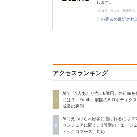
します。
※プロフィールは、執筆時点
この著者の最近の執
アクセスランキング
AIで「1人あたり売上8億円」の組織を
1
には？「Yunth」展開のAiロボティク
成長の裏側
AIに見つけられ顧客に選ばれるには？
2
センチュアに聞く、3段階の「エージ
ィックコマース」対応