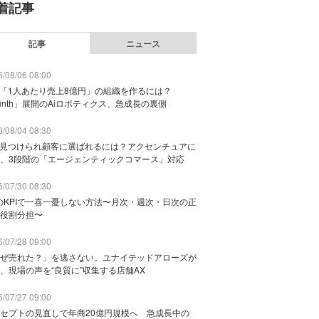
着記事
記事
ニュース
/08/06 08:00
で「1人あたり売上8億円」の組織を作るには？
unth」展開のAiロボティクス、急成長の裏側
/08/04 08:30
に見つけられ顧客に選ばれるには？アクセンチュアに
、3段階の「エージェンティックコマース」対応
/07/30 08:30
のKPIで一喜一憂しない方法〜月次・週次・日次の正
役割分担〜
/07/28 09:00
ぜ売れた？」を逃さない。ユナイテッドアローズが
、現場の声を“良質に”収集する店舗AX
/07/27 09:00
セプトの見直しで年商20億円規模へ 急成長中の