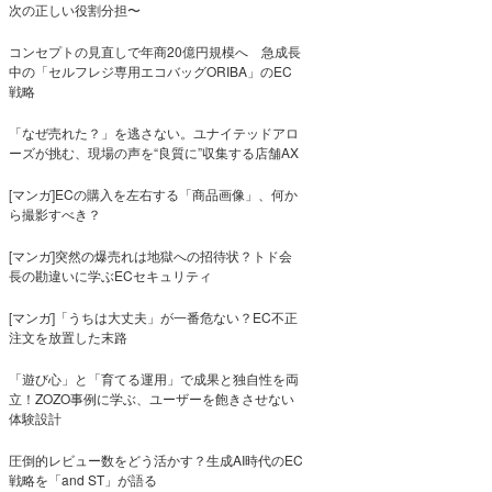
次の正しい役割分担〜
コンセプトの見直しで年商20億円規模へ 急成長
中の「セルフレジ専用エコバッグORIBA」のEC
戦略
「なぜ売れた？」を逃さない。ユナイテッドアロ
ーズが挑む、現場の声を“良質に”収集する店舗AX
[マンガ]ECの購入を左右する「商品画像」、何か
ら撮影すべき？
[マンガ]突然の爆売れは地獄への招待状？トド会
長の勘違いに学ぶECセキュリティ
[マンガ]「うちは大丈夫」が一番危ない？EC不正
注文を放置した末路
「遊び心」と「育てる運用」で成果と独自性を両
立！ZOZO事例に学ぶ、ユーザーを飽きさせない
体験設計
圧倒的レビュー数をどう活かす？生成AI時代のEC
戦略を「and ST」が語る