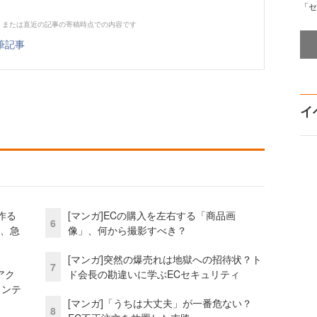
「セ
、または直近の記事の寄稿時点での内容です
筆記事
イ
作る
[マンガ]ECの購入を左右する「商品画
6
ス、急
像」、何から撮影すべき？
[マンガ]突然の爆売れは地獄への招待状？ト
7
アク
ド会長の勘違いに学ぶECセキュリティ
ェンテ
[マンガ]「うちは大丈夫」が一番危ない？
8