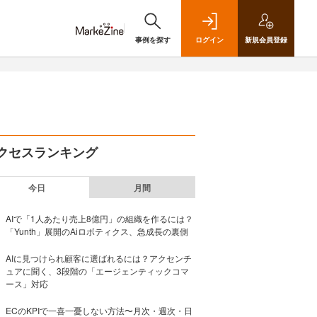
事例を探す
ログイン
新規
会員登録
クセスランキング
今日
月間
AIで「1人あたり売上8億円」の組織を作るには？
「Yunth」展開のAiロボティクス、急成長の裏側
AIに見つけられ顧客に選ばれるには？アクセンチ
ュアに聞く、3段階の「エージェンティックコマ
ース」対応
ECのKPIで一喜一憂しない方法〜月次・週次・日