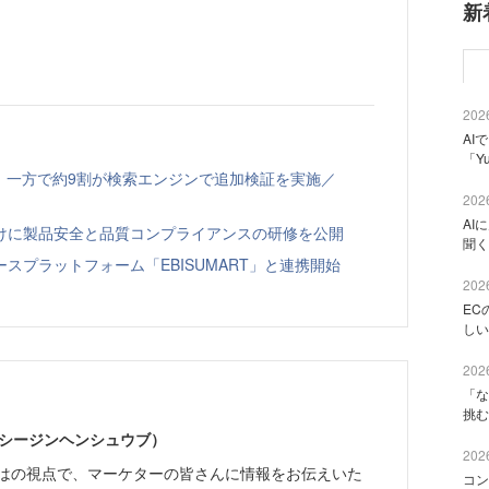
新
2026
AI
「Y
、一方で約9割が検索エンジンで追加検証を実施／
2026
AI
向けに製品安全と品質コンプライアンスの研修を公開
聞く
スプラットフォーム「EBISUMART」と連携開始
2026
EC
しい
2026
「な
挑む
イーシージンヘンシュウブ）
2026
らではの視点で、マーケターの皆さんに情報をお伝えいた
コン