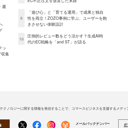
EC不正注文を放置した末路
・週
「遊び心」と「育てる運用」で成果と独自
9
性を両立！ZOZO事例に学ぶ、ユーザーを飽
模へ
きさせない体験設計
グ
圧倒的レビュー数をどう活かす？生成AI時
10
代のEC戦略を「and ST」が語る
テッ
”収集
・テクノロジーに関する情報を発信することで、コマースビジネスを支援するメディ
メールバックナンバー
広
録