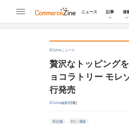
ニュース
記事
連
ECzineニュース
贅沢なトッピングを
ョコラトリー モレ
行発売
ECzine編集部
[著]
実店舗
EC／通販