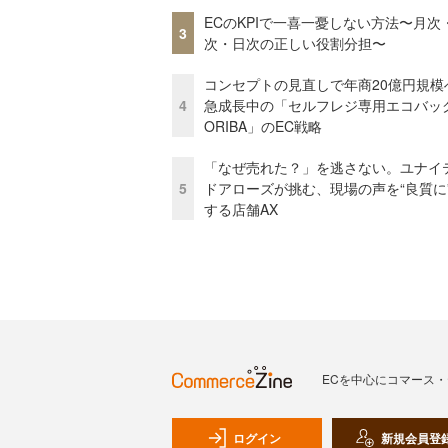
ECのKPIで一喜一憂しない方法〜月次
3
次・日次の正しい役割分担〜
コンセプトの見直しで年商20億円規
4
急成長中の「セルフレジ専用エコバッ
ORIBA」のEC戦略
「なぜ売れた？」を逃さない。ユナイ
5
ドアローズが挑む、現場の声を“良質に
する店舗AX
ECを中心にコマース
ログイン
新規会員登