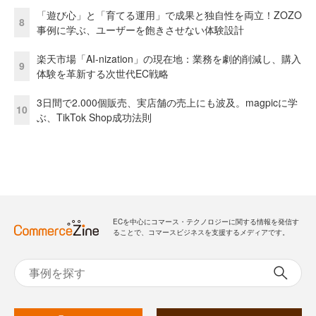
「遊び心」と「育てる運用」で成果と独自性を両立！ZOZO
8
事例に学ぶ、ユーザーを飽きさせない体験設計
楽天市場「AI-nization」の現在地：業務を劇的削減し、購入
9
体験を革新する次世代EC戦略
3日間で2.000個販売、実店舗の売上にも波及。magpicに学
10
ぶ、TikTok Shop成功法則
ECを中心にコマース・テクノロジーに関する情報を発信す
ることで、コマースビジネスを支援するメディアです。