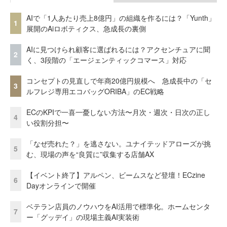
AIで「1人あたり売上8億円」の組織を作るには？「Yunth」
1
展開のAiロボティクス、急成長の裏側
AIに見つけられ顧客に選ばれるには？アクセンチュアに聞
2
く、3段階の「エージェンティックコマース」対応
コンセプトの見直しで年商20億円規模へ 急成長中の「セ
3
ルフレジ専用エコバッグORIBA」のEC戦略
ECのKPIで一喜一憂しない方法〜月次・週次・日次の正し
4
い役割分担〜
「なぜ売れた？」を逃さない。ユナイテッドアローズが挑
5
む、現場の声を“良質に”収集する店舗AX
【イベント終了】アルペン、ビームスなど登壇！ECzine
6
Dayオンラインで開催
ベテラン店員のノウハウをAI活用で標準化。ホームセンタ
7
ー「グッデイ」の現場主義AI実装術