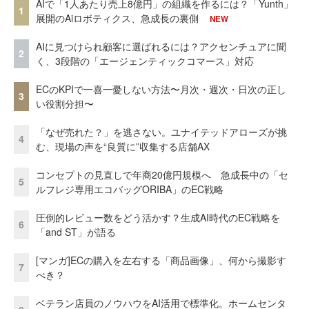
AIで「1人あたり売上8億円」の組織を作るには？「Yunth」
1
展開のAiロボティクス、急成長の裏側
NEW
AIに見つけられ顧客に選ばれるには？アクセンチュアに聞
2
く、3段階の「エージェンティックコマース」対応
ECのKPIで一喜一憂しない方法〜月次・週次・日次の正し
3
い役割分担〜
「なぜ売れた？」を逃さない。ユナイテッドアローズが挑
4
む、現場の声を“良質に”収集する店舗AX
コンセプトの見直しで年商20億円規模へ 急成長中の「セ
5
ルフレジ専用エコバッグORIBA」のEC戦略
圧倒的レビュー数をどう活かす？生成AI時代のEC戦略を
6
「and ST」が語る
[マンガ]ECの購入を左右する「商品画像」、何から撮影す
7
べき？
ベテラン店員のノウハウをAI活用で標準化。ホームセンタ