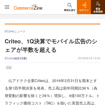
新規
事例を探す
ログイン
会員登録
ECzineニュース
Criteo、1Q決算でモバイル広告のシ
ェアが半数を超える
ECzine編集部
[著]
2016/05/19 14:00
広告
仏アドテク企業Criteoは、2016年3月31日を期末とす
る第1四半期決算を発表。売上高は前年同期比36％（為
替変動の影響を除くと39％）増加し、4億100万ドル。ト
ラフィック獲得コスト（TAC）を除いた実質売上高は、