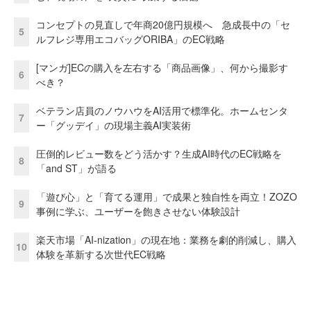
コンセプトの見直しで年商20億円規模へ 急成長中の「セ
5
ルフレジ専用エコバッグORIBA」のEC戦略
[マンガ]ECの購入を左右する「商品画像」、何から撮影す
6
べき？
ベテラン店員のノウハウをAI活用で標準化。ホームセンタ
7
ー「グッデイ」の現場主義AI実装術
圧倒的レビュー数をどう活かす？生成AI時代のEC戦略を
8
「and ST」が語る
「遊び心」と「育てる運用」で成果と独自性を両立！ZOZO
9
事例に学ぶ、ユーザーを飽きさせない体験設計
楽天市場「AI-nization」の現在地：業務を劇的削減し、購入
10
体験を革新する次世代EC戦略