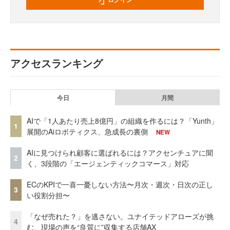
アクセスランキング
今日
月間
AIで「1人あたり売上8億円」の組織を作るには？「Yunth」
1
展開のAiロボティクス、急成長の裏側
NEW
AIに見つけられ顧客に選ばれるには？アクセンチュアに聞
2
く、3段階の「エージェンティックコマース」対応
ECのKPIで一喜一憂しない方法〜月次・週次・日次の正し
3
い役割分担〜
「なぜ売れた？」を逃さない。ユナイテッドアローズが挑
4
む、現場の声を“良質に”収集する店舗AX