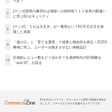
べき？
[マンガ]突然の爆売れは地獄への招待状？トド会長の勘違い
7
に学ぶECセキュリティ
[マンガ]「うちは大丈夫」が一番危ない？EC不正注文を放
8
置した末路
「遊び心」と「育てる運用」で成果と独自性を両立！ZOZO
9
事例に学ぶ、ユーザーを飽きさせない体験設計
圧倒的レビュー数をどう活かす？生成AI時代のEC戦略を
10
「and ST」が語る
ECを中心にコマース・テクノロジーに関する情報を発信す
ることで、コマースビジネスを支援するメディアです。