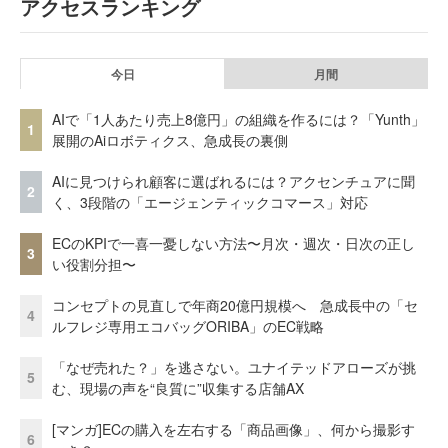
アクセスランキング
今日
月間
AIで「1人あたり売上8億円」の組織を作るには？「Yunth」
1
展開のAiロボティクス、急成長の裏側
AIに見つけられ顧客に選ばれるには？アクセンチュアに聞
2
く、3段階の「エージェンティックコマース」対応
ECのKPIで一喜一憂しない方法〜月次・週次・日次の正し
3
い役割分担〜
コンセプトの見直しで年商20億円規模へ 急成長中の「セ
4
ルフレジ専用エコバッグORIBA」のEC戦略
「なぜ売れた？」を逃さない。ユナイテッドアローズが挑
5
む、現場の声を“良質に”収集する店舗AX
[マンガ]ECの購入を左右する「商品画像」、何から撮影す
6