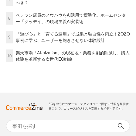
べき？
ベテラン店員のノウハウをAI活用で標準化。ホームセンタ
8
ー「グッデイ」の現場主義AI実装術
「遊び心」と「育てる運用」で成果と独自性を両立！ZOZO
9
事例に学ぶ、ユーザーを飽きさせない体験設計
楽天市場「AI-nization」の現在地：業務を劇的削減し、購入
10
体験を革新する次世代EC戦略
ECを中心にコマース・テクノロジーに関する情報を発信す
ることで、コマースビジネスを支援するメディアです。