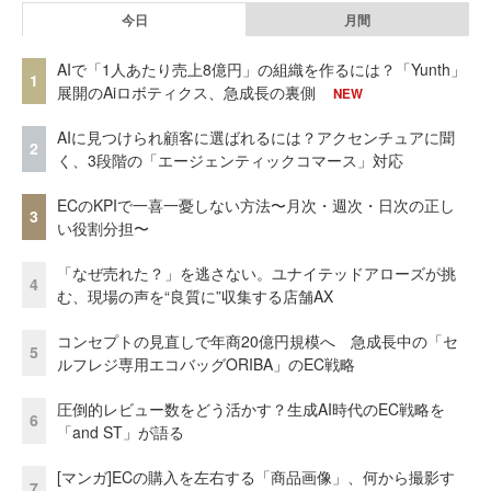
今日
月間
AIで「1人あたり売上8億円」の組織を作るには？「Yunth」
1
展開のAiロボティクス、急成長の裏側
NEW
AIに見つけられ顧客に選ばれるには？アクセンチュアに聞
2
く、3段階の「エージェンティックコマース」対応
ECのKPIで一喜一憂しない方法〜月次・週次・日次の正し
3
い役割分担〜
「なぜ売れた？」を逃さない。ユナイテッドアローズが挑
4
む、現場の声を“良質に”収集する店舗AX
コンセプトの見直しで年商20億円規模へ 急成長中の「セ
5
ルフレジ専用エコバッグORIBA」のEC戦略
圧倒的レビュー数をどう活かす？生成AI時代のEC戦略を
6
「and ST」が語る
[マンガ]ECの購入を左右する「商品画像」、何から撮影す
7