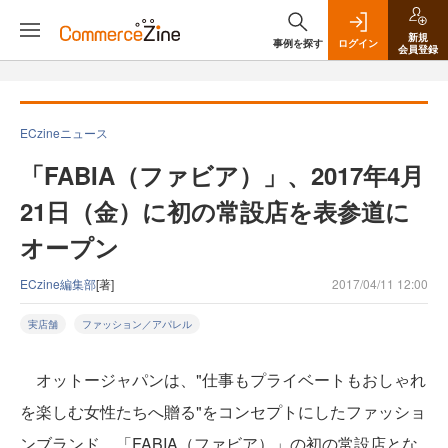
新規
事例を探す
ログイン
会員登録
ECzineニュース
「FABIA（ファビア）」、2017年4月
21日（金）に初の常設店を表参道に
オープン
ECzine編集部
[著]
2017/04/11 12:00
実店舗
ファッション／アパレル
オットージャパンは、"仕事もプライベートもおしゃれ
を楽しむ女性たちへ贈る"をコンセプトにしたファッショ
ンブランド、「FABIA（ファビア）」の初の常設店とな