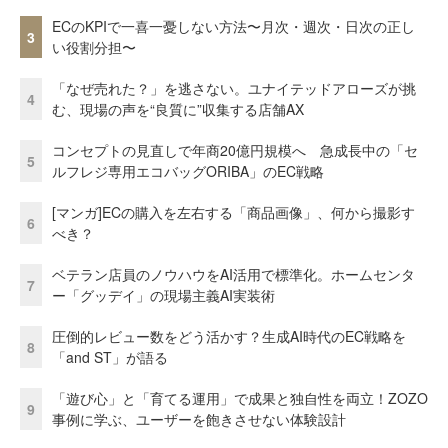
ECのKPIで一喜一憂しない方法〜月次・週次・日次の正し
3
い役割分担〜
「なぜ売れた？」を逃さない。ユナイテッドアローズが挑
4
む、現場の声を“良質に”収集する店舗AX
コンセプトの見直しで年商20億円規模へ 急成長中の「セ
5
ルフレジ専用エコバッグORIBA」のEC戦略
[マンガ]ECの購入を左右する「商品画像」、何から撮影す
6
べき？
ベテラン店員のノウハウをAI活用で標準化。ホームセンタ
7
ー「グッデイ」の現場主義AI実装術
圧倒的レビュー数をどう活かす？生成AI時代のEC戦略を
8
「and ST」が語る
「遊び心」と「育てる運用」で成果と独自性を両立！ZOZO
9
事例に学ぶ、ユーザーを飽きさせない体験設計