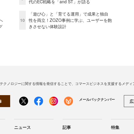
代のEC戦略を「and ST」が語る
「遊び心」と「育てる運用」で成果と独自
模へ
10
性を両立！ZOZO事例に学ぶ、ユーザーを飽
グ
きさせない体験設計
・テクノロジーに関する情報を発信することで、コマースビジネスを支援するメディ
メールバックナンバー
広
録
ニュース
記事
特集