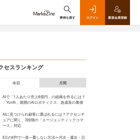
事例を探す
ログイン
新規
会員登録
クセスランキング
今日
月間
AIで「1人あたり売上8億円」の組織を作るには？
「Yunth」展開のAiロボティクス、急成長の裏側
AIに見つけられ顧客に選ばれるには？アクセンチ
ュアに聞く、3段階の「エージェンティックコマ
ース」対応
ECのKPIで一喜一憂しない方法〜月次・週次・日