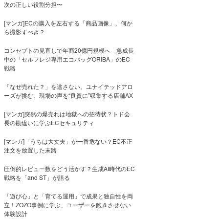
次の正しい役割分担〜
[マンガ]ECの購入を左右する「商品画像」、何か
ら撮影すべき？
コンセプトの見直しで年商20億円規模へ 急成長
中の「セルフレジ専用エコバッグORIBA」のEC
戦略
「なぜ売れた？」を逃さない。ユナイテッドアロ
ーズが挑む、現場の声を“良質に”収集する店舗AX
[マンガ]突然の爆売れは地獄への招待状？トド会
長の勘違いに学ぶECセキュリティ
[マンガ]「うちは大丈夫」が一番危ない？EC不正
注文を放置した末路
圧倒的レビュー数をどう活かす？生成AI時代のEC
戦略を「and ST」が語る
「遊び心」と「育てる運用」で成果と独自性を両
立！ZOZO事例に学ぶ、ユーザーを飽きさせない
体験設計