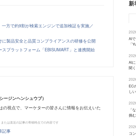
新
、一方で約9割が検索エンジンで追加検証を実施／
2026
AI
向けに製品安全と品質コンプライアンスの研修を公開
「Y
スプラットフォーム「EBISUMART」と連携開始
2026
AI
聞く
2026
EC
しい
イーシージンヘンシュウブ）
2026
らではの視点で、マーケターの皆さんに情報をお伝えいた
「な
挑む
、または直近の記事の寄稿時点での内容です
2026
筆記事
コン