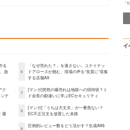
「セ
イ
作る
「なぜ売れた？」を逃さない。ユナイテッ
ス、急
6
ドアローズが挑む、現場の声を“良質に”収集
する店舗AX
アク
[マンガ]突然の爆売れは地獄への招待状？ト
7
ェンテ
ド会長の勘違いに学ぶECセキュリティ
[マンガ]「うちは大丈夫」が一番危ない？
8
・週
EC不正注文を放置した末路
圧倒的レビュー数をどう活かす？生成AI時
9