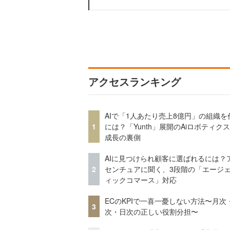
アクセスランキング
AIで「1人あたり売上8億円」の組織を
1
には？「Yunth」展開のAiロボティク
成長の裏側
AIに見つけられ顧客に選ばれるには？
2
センチュアに聞く、3段階の「エージ
ィックコマース」対応
ECのKPIで一喜一憂しない方法〜月次
3
次・日次の正しい役割分担〜