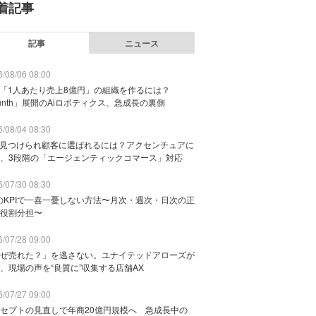
着記事
記事
ニュース
/08/06 08:00
で「1人あたり売上8億円」の組織を作るには？
unth」展開のAiロボティクス、急成長の裏側
/08/04 08:30
に見つけられ顧客に選ばれるには？アクセンチュアに
、3段階の「エージェンティックコマース」対応
/07/30 08:30
のKPIで一喜一憂しない方法〜月次・週次・日次の正
役割分担〜
/07/28 09:00
ぜ売れた？」を逃さない。ユナイテッドアローズが
、現場の声を“良質に”収集する店舗AX
/07/27 09:00
セプトの見直しで年商20億円規模へ 急成長中の