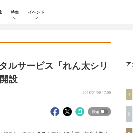
載
特集
イベント
タルサービス「れん太シリ
ア
開設
2018/01/09 17:00
1
通知
2
3