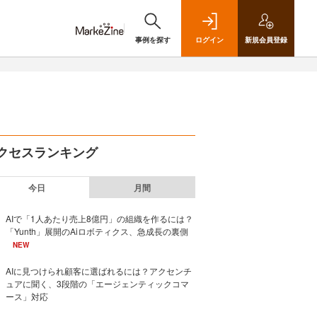
事例を探す
ログイン
新規
会員登録
クセスランキング
今日
月間
AIで「1人あたり売上8億円」の組織を作るには？
「Yunth」展開のAiロボティクス、急成長の裏側
NEW
AIに見つけられ顧客に選ばれるには？アクセンチ
ュアに聞く、3段階の「エージェンティックコマ
ース」対応