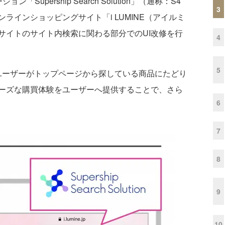
「Supership Search Solution」（通称：S4
3
ラインショッピングサイト「i LUMINE（アイルミ
サイトのサイト内検索に関わる部分でのUI改修を行
4
5
ってユーザーがトップページから探している商品にたどり
ーズな購買体験をユーザーへ提供することで、さら
6
7
8
9
10