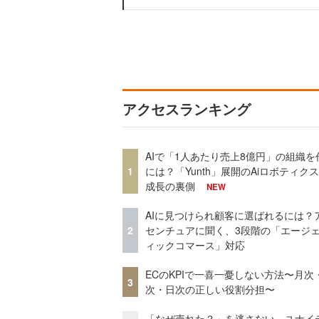
アクセスランキング
AIで「1人あたり売上8億円」の組織を
1
には？「Yunth」展開のAiロボティク
成長の裏側
NEW
AIに見つけられ顧客に選ばれるには？
2
センチュアに聞く、3段階の「エージ
ィックコマース」対応
ECのKPIで一喜一憂しない方法〜月次
3
次・日次の正しい役割分担〜
「なぜ売れた？」を逃さない。ユナイ