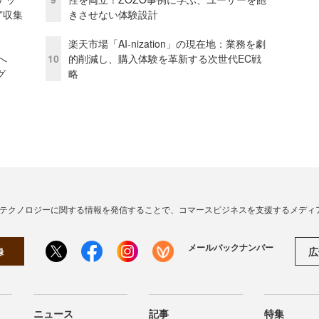
”収集
きさせない体験設計
楽天市場「AI-nization」の現在地：業務を劇
模へ
10
的削減し、購入体験を革新する次世代EC戦
グ
略
・テクノロジーに関する情報を発信することで、コマースビジネスを支援するメディ
メールバックナンバー
広
録
ニュース
記事
特集