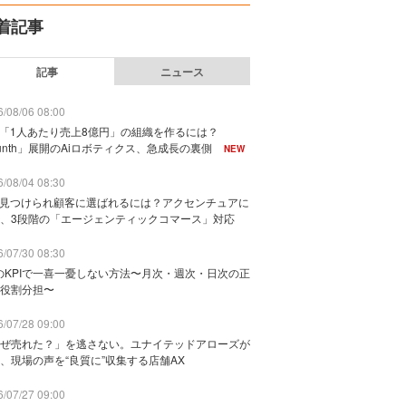
着記事
記事
ニュース
/08/06 08:00
で「1人あたり売上8億円」の組織を作るには？
unth」展開のAiロボティクス、急成長の裏側
NEW
/08/04 08:30
に見つけられ顧客に選ばれるには？アクセンチュアに
、3段階の「エージェンティックコマース」対応
/07/30 08:30
のKPIで一喜一憂しない方法〜月次・週次・日次の正
役割分担〜
/07/28 09:00
ぜ売れた？」を逃さない。ユナイテッドアローズが
、現場の声を“良質に”収集する店舗AX
/07/27 09:00