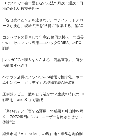
ECのKPIで一喜一憂しない方法〜月次・週次・日
次の正しい役割分担〜
「なぜ売れた？」を逃さない。ユナイテッドアロ
ーズが挑む、現場の声を“良質に”収集する店舗AX
コンセプトの見直しで年商20億円規模へ 急成長
中の「セルフレジ専用エコバッグORIBA」のEC
戦略
[マンガ]ECの購入を左右する「商品画像」、何か
ら撮影すべき？
ベテラン店員のノウハウをAI活用で標準化。ホー
ムセンター「グッデイ」の現場主義AI実装術
圧倒的レビュー数をどう活かす？生成AI時代のEC
戦略を「and ST」が語る
「遊び心」と「育てる運用」で成果と独自性を両
立！ZOZO事例に学ぶ、ユーザーを飽きさせない
体験設計
楽天市場「AI-nization」の現在地：業務を劇的削