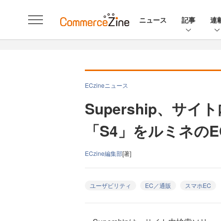
ニュース
記事
連
ECzineニュース
Supership、サ
「S4」をルミネのE
ECzine編集部
[著]
ユーザビリティ
EC／通販
スマホEC