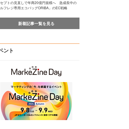
セプトの見直しで年商20億円規模へ 急成長中の
ルフレジ専用エコバッグORIBA」のEC戦略
新着記事一覧を見る
ベント