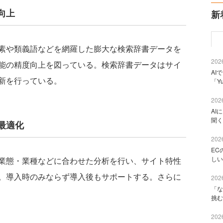
向上
新
素や類義語などを網羅した膨大な検索辞書データを
2026
能の精度向上を図っている。検索辞書データはサイ
AI
新を行っている。
「Y
2026
AI
聞く
最適化
2026
EC
しい
業態・業種などに合わせた分析を行い、サイト特性
。導入時のみならず導入後もサポートする。さらに
2026
「な
挑む
2026