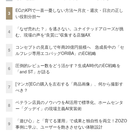
ECのKPIで一喜一憂しない方法〜月次・週次・日次の正し
3
い役割分担〜
「なぜ売れた？」を逃さない。ユナイテッドアローズが挑
4
む、現場の声を“良質に”収集する店舗AX
コンセプトの見直しで年商20億円規模へ 急成長中の「セ
5
ルフレジ専用エコバッグORIBA」のEC戦略
圧倒的レビュー数をどう活かす？生成AI時代のEC戦略を
6
「and ST」が語る
[マンガ]ECの購入を左右する「商品画像」、何から撮影す
7
べき？
ベテラン店員のノウハウをAI活用で標準化。ホームセンタ
8
ー「グッデイ」の現場主義AI実装術
「遊び心」と「育てる運用」で成果と独自性を両立！ZOZO
9
事例に学ぶ、ユーザーを飽きさせない体験設計