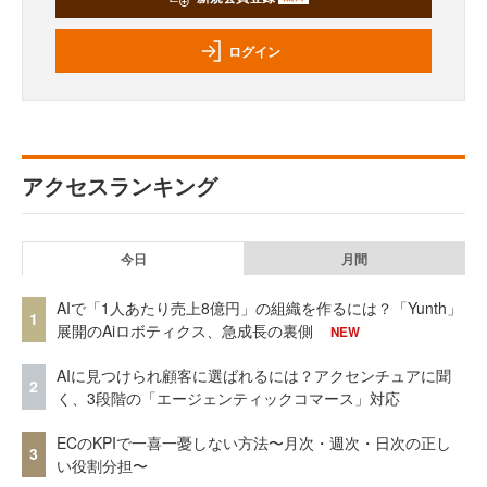
ログイン
アクセスランキング
今日
月間
AIで「1人あたり売上8億円」の組織を作るには？「Yunth」
1
展開のAiロボティクス、急成長の裏側
NEW
AIに見つけられ顧客に選ばれるには？アクセンチュアに聞
2
く、3段階の「エージェンティックコマース」対応
ECのKPIで一喜一憂しない方法〜月次・週次・日次の正し
3
い役割分担〜