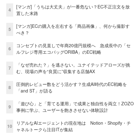
[マンガ]「うちは大丈夫」が一番危ない？EC不正注文を放
4
置した末路
[マンガ]ECの購入を左右する「商品画像」、何から撮影す
5
べき？
コンセプトの見直しで年商20億円規模へ 急成長中の「セ
6
ルフレジ専用エコバッグORIBA」のEC戦略
「なぜ売れた？」を逃さない。ユナイテッドアローズが挑
7
む、現場の声を“良質に”収集する店舗AX
圧倒的レビュー数をどう活かす？生成AI時代のEC戦略を
8
「and ST」が語る
「遊び心」と「育てる運用」で成果と独自性を両立！ZOZO
9
事例に学ぶ、ユーザーを飽きさせない体験設計
リアルなAIエージェントの現在地は Notion・Shopify・チ
10
ャネルトークら注目ITが集結