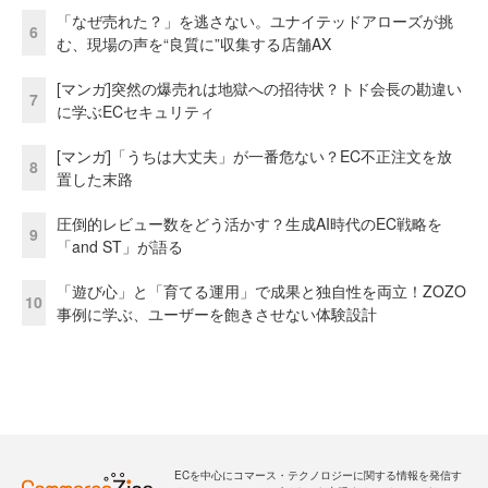
「なぜ売れた？」を逃さない。ユナイテッドアローズが挑
6
む、現場の声を“良質に”収集する店舗AX
[マンガ]突然の爆売れは地獄への招待状？トド会長の勘違い
7
に学ぶECセキュリティ
[マンガ]「うちは大丈夫」が一番危ない？EC不正注文を放
8
置した末路
圧倒的レビュー数をどう活かす？生成AI時代のEC戦略を
9
「and ST」が語る
「遊び心」と「育てる運用」で成果と独自性を両立！ZOZO
10
事例に学ぶ、ユーザーを飽きさせない体験設計
ECを中心にコマース・テクノロジーに関する情報を発信す