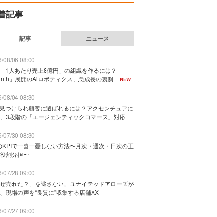
着記事
記事
ニュース
/08/06 08:00
で「1人あたり売上8億円」の組織を作るには？
unth」展開のAiロボティクス、急成長の裏側
NEW
/08/04 08:30
に見つけられ顧客に選ばれるには？アクセンチュアに
、3段階の「エージェンティックコマース」対応
/07/30 08:30
のKPIで一喜一憂しない方法〜月次・週次・日次の正
役割分担〜
/07/28 09:00
ぜ売れた？」を逃さない。ユナイテッドアローズが
、現場の声を“良質に”収集する店舗AX
/07/27 09:00