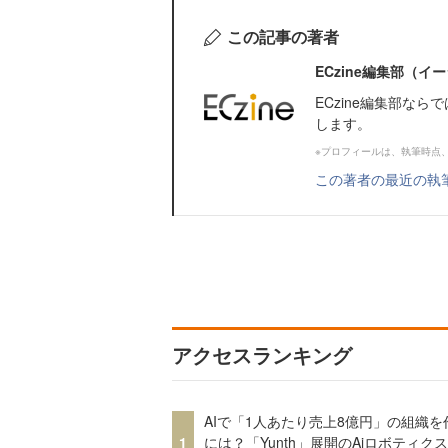
この記事の著者
ECzine編集部（
ECzine編集部な
します。
※プロフィールは、執筆時点
この著者の最近の執
アクセスランキング
AIで「1人あたり売上8億円」の組織を
1
には？「Yunth」展開のAiロボティク