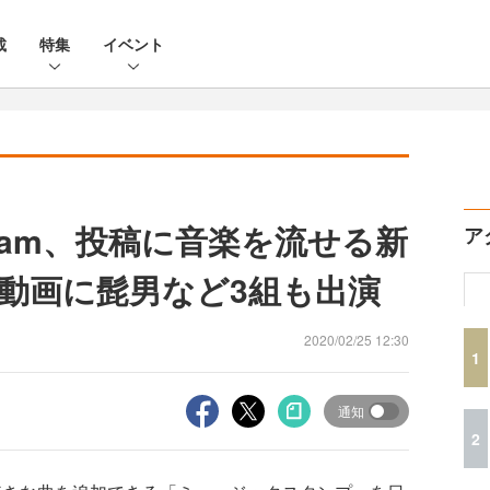
載
特集
イベント
tagram、投稿に音楽を流せる新
ア
動画に髭男など3組も出演
2020/02/25 12:30
1
通知
2