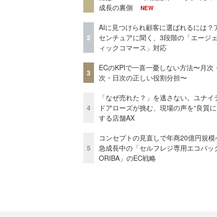
成長の裏側
NEW
AIに見つけられ顧客に選ばれるには？
2
センチュアに聞く、3段階の「エージ
ィックコマース」対応
ECのKPIで一喜一憂しない方法〜月次
3
次・日次の正しい役割分担〜
「なぜ売れた？」を逃さない。ユナイ
4
ドアローズが挑む、現場の声を“良質に
する店舗AX
コンセプトの見直しで年商20億円規
5
急成長中の「セルフレジ専用エコバッ
ORIBA」のEC戦略