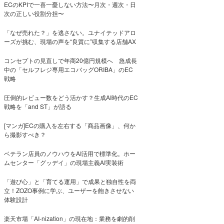
ECのKPIで一喜一憂しない方法〜月次・週次・日
次の正しい役割分担〜
「なぜ売れた？」を逃さない。ユナイテッドアロ
ーズが挑む、現場の声を“良質に”収集する店舗AX
コンセプトの見直しで年商20億円規模へ 急成長
中の「セルフレジ専用エコバッグORIBA」のEC
戦略
圧倒的レビュー数をどう活かす？生成AI時代のEC
戦略を「and ST」が語る
[マンガ]ECの購入を左右する「商品画像」、何か
ら撮影すべき？
ベテラン店員のノウハウをAI活用で標準化。ホー
ムセンター「グッデイ」の現場主義AI実装術
「遊び心」と「育てる運用」で成果と独自性を両
立！ZOZO事例に学ぶ、ユーザーを飽きさせない
体験設計
楽天市場「AI-nization」の現在地：業務を劇的削