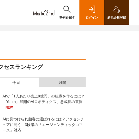
事例を探す
ログイン
新規
会員登録
クセスランキング
今日
月間
AIで「1人あたり売上8億円」の組織を作るには？
「Yunth」展開のAiロボティクス、急成長の裏側
NEW
AIに見つけられ顧客に選ばれるには？アクセンチ
ュアに聞く、3段階の「エージェンティックコマ
ース」対応