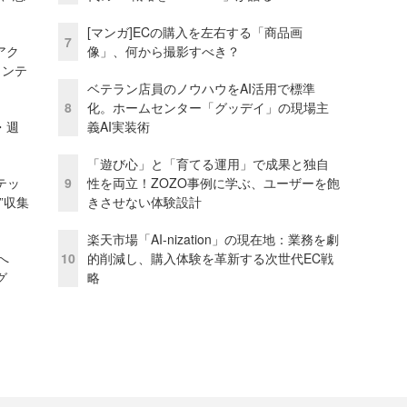
[マンガ]ECの購入を左右する「商品画
7
アク
像」、何から撮影すべき？
ェンテ
ベテラン店員のノウハウをAI活用で標準
8
化。ホームセンター「グッデイ」の現場主
・週
義AI実装術
「遊び心」と「育てる運用」で成果と独自
テッ
9
性を両立！ZOZO事例に学ぶ、ユーザーを飽
”収集
きさせない体験設計
楽天市場「AI-nization」の現在地：業務を劇
模へ
10
的削減し、購入体験を革新する次世代EC戦
グ
略