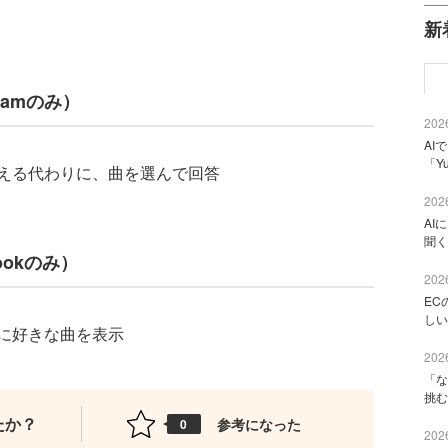
新
ramのみ）
2026
AI
「Y
える代わりに、曲を選んで回答
2026
AI
聞く
ookのみ）
2026
EC
しい
に好きな曲を表示
2026
「な
挑む
たか？
参考になった
0
2026