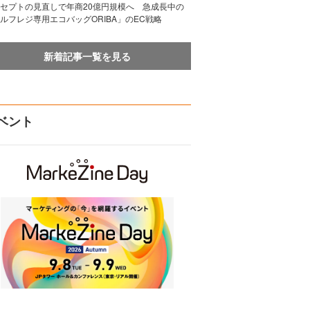
セプトの見直しで年商20億円規模へ 急成長中の
ルフレジ専用エコバッグORIBA」のEC戦略
新着記事一覧を見る
ベント