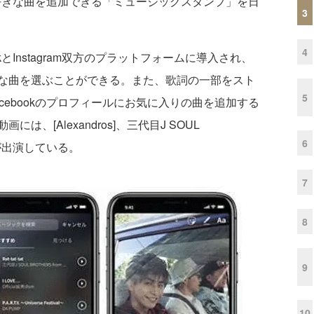
に好きな曲を追加できる「ミュージックスタンプ」を日
3
4
とInstagram双方のプラットフォームに導入され、
な曲を選ぶことができる。また、歌詞の一部をスト
5
cebookのプロフィールにお気に入りの曲を追加する
、[Alexandros]、三代目J SOUL
6
3組が出演している。
7
8
9
10