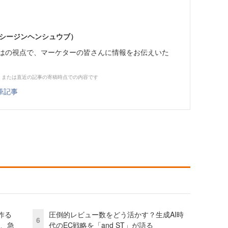
イーシージンヘンシュウブ）
らではの視点で、マーケターの皆さんに情報をお伝えいた
、または直近の記事の寄稿時点での内容です
筆記事
作る
圧倒的レビュー数をどう活かす？生成AI時
6
ス、急
代のEC戦略を「and ST」が語る