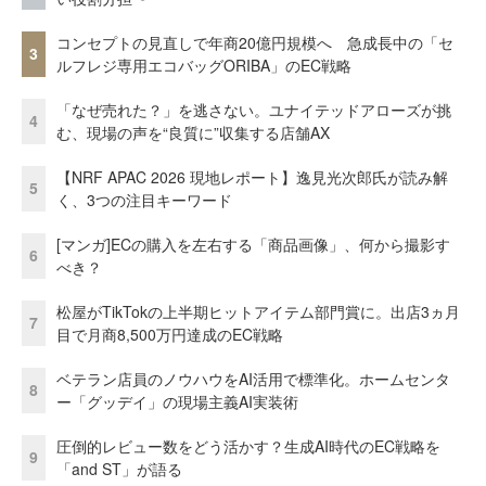
コンセプトの見直しで年商20億円規模へ 急成長中の「セ
3
ルフレジ専用エコバッグORIBA」のEC戦略
「なぜ売れた？」を逃さない。ユナイテッドアローズが挑
4
む、現場の声を“良質に”収集する店舗AX
【NRF APAC 2026 現地レポート】逸見光次郎氏が読み解
5
く、3つの注目キーワード
[マンガ]ECの購入を左右する「商品画像」、何から撮影す
6
べき？
松屋がTikTokの上半期ヒットアイテム部門賞に。出店3ヵ月
7
目で月商8,500万円達成のEC戦略
ベテラン店員のノウハウをAI活用で標準化。ホームセンタ
8
ー「グッデイ」の現場主義AI実装術
圧倒的レビュー数をどう活かす？生成AI時代のEC戦略を
9
「and ST」が語る